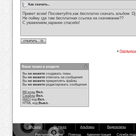
Как скачать..
Привет всем! Посоветуйте,как бесплатно скачать альбом: Dj M
Не пойму где там бесплатная ссылка на скачивание??
С уважением,заранее спасибо!
«
Предыдущ
Ваши права в разделе
Вы
не можете
создавать темы
Вы
не можете
отвечать на сообщения
Вы
не можете
прикреплять файлы
Вы
не можете
редактировать сообщения
BB коды
Вкл.
Смайлы
Вкл.
[IMG]
код
Вкл.
HTML код
Выкл.
Музыка
Dj mixes
Альбомы
Видеоклипы
Реклама на сайте
Помощь
Администрация
Служба под