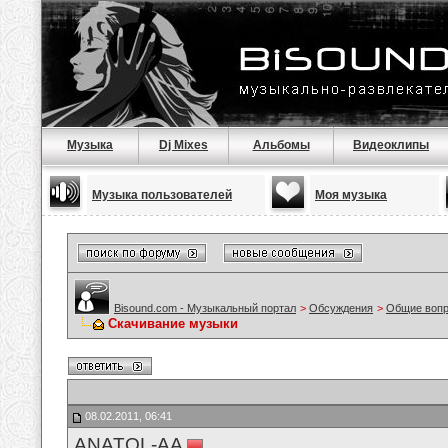
Музыка
Dj Mixes
Альбомы
Видеоклипы
Музыка пользователей
Моя музыка
Bisound.com - Музыкальный портал
>
Обсуждения
>
Общие воп
Скачивание музыки
08.02.2011, 06:41
ANATOL-AA