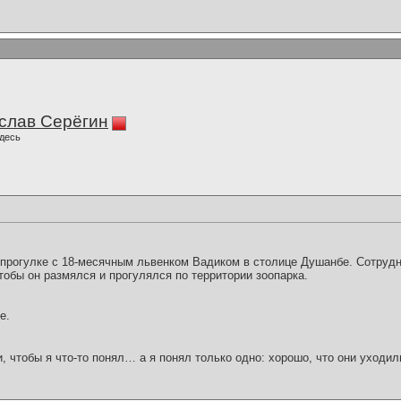
слав Серёгин
десь
 прогулке с 18-месячным львенком Вадиком в столице Душанбе. Сотрудн
тобы он размялся и прогулялся по территории зоопарка.
е.
и, чтобы я что-то понял… а я понял только одно: хорошо, что они уходил