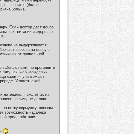
м, ящерицы и ужи переносят
ицы — орнитоз (болезнь,
ерняка больна!
ару. Если доктор даст добро,
ивычках, питании и здоровье
ше.
 хозяева не выдерживают и,
обрекают зверька на верную
 отвыкших от привольной
 забегают ежи, не прогоняйте
а лягушек, жаб, дождевых
пища ежей — уничтожают
природе. Угощать ежей
их на землю. Наколет их на
апасов на зиму не делают.
е на ветку кормушку, насыпьте
дет возможность издалека
ной среде обитания.
и.