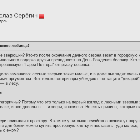
слав Серёгин
десь
машнего любимца?
е зверюшки? Кто-то после окончания дачного сезона везет в городскую 
гинального подарка друзья преподносят на День Рождения белочку. Кто
ревшемуся "Гарри Поттера" отпрыску совенка...
ще-то заманчиво: лесные зверьки такие милые, и в доме выглядят очень
омым аргументом. Вот только ветеринары убеждают: не тащите "дикарей
— в лесу.
ия
тегоричны? Потому что это только на первый взгляд с лесными зверями 
елке, и все довольны — и звери, и хозяева. Но есть причины, которые 
ери привыкли к простору. В клетке у питомца неизбежно возникнут нару
ли для белки можно купить просторную клетку и поставить туда колесо,
ть с ежом?