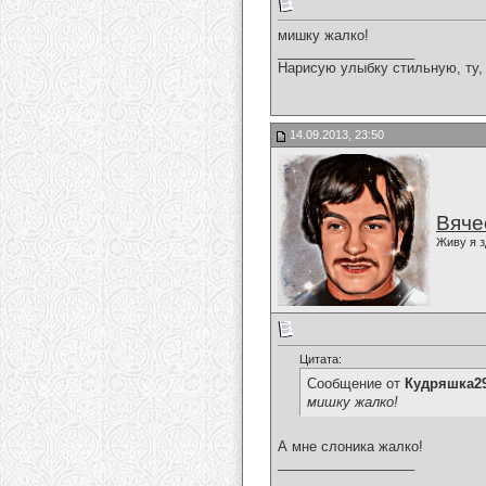
мишку жалко!
__________________
Нарисую улыбку стильную, ту, 
14.09.2013, 23:50
Вяче
Живу я з
Цитата:
Сообщение от
Кудряшка2
мишку жалко!
А мне слоника жалко!
__________________
___________________________