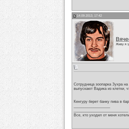
14.09.2013, 17:42
Вяче
Живу я з
Сотрудница зоопарка Зухра на
выпускают Вадика из клетки, ч
Кенгуру берет банку пива в бар
__________________
___________________________
Все, кто уходил от меня хотел