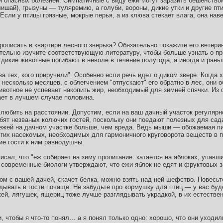
и опасных болезней. Симпатичные с виду ежи могут заразить бешенство
шай), грызуны — туляремию, а голуби, вороны, дикие утки и другие пт
Если у птицы грязные, мокрые перья, а из клюва стекает влага, она нав
описать в квартире лесного зверька? Обязательно покажите его ветерин
ательно изучите соответствующую литературу, чтобы больше узнать о пр
 дикие животные погибают в неволе в течение полугода, а иногда и рань
 за тех, кого приручили". Особенно если речь идет о диком звере. Когда
несколько месяцев, с облегчением "отпускают" его обратно в лес, они 
животное не успевает накопить жир, необходимый для зимней спячки. Из
ет в лучшем случае половина.
любить на расстоянии. Допустим, если на ваш дачный участок регулярно
бят незваных колючих гостей, поскольку они поедают полезных для сад
 ежей на дачном участке больше, чем вреда. Ведь мыши — обожаемая 
угих насекомых, необходимых для гармоничного круговорота веществ в 
е гости к ним равнодушны.
сал, что "еж собирает на зиму пропитание: катается на яблоках, упавш
о современные биологи утверждают, что ежи яблок не едят и фруктовых з
м с вашей дачей, скачет белка, можно взять над ней шефство. Повесьт
ядывать в гости почаще. Не забудьте про кормушку для птиц — у вас бу
ей, лягушек, ящериц тоже лучше разглядывать украдкой, в их естествен
и, чтобы я что-то понял… а я понял только одно: хорошо, что они уходил