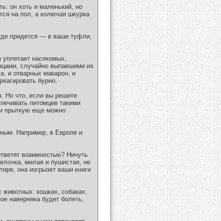
ь: он хоть и маленький, но
тся на пол, а колючая шкурка
 где придется — в ваши туфли,
м уплетает насекомых,
енцами, случайно выпавшими из
а, и отварных макарон, и
реагировать бурно.
. Но что, если вы решите
печивать питомцев такими
ли прыткую еще можно
ным. Например, в Европе и
 ответят взаимностью? Ничуть
белочка, милая и пушистая, не
тире, она изгрызет ваши книги
 животных: кошках, собаках,
ое наверняка будет болеть,