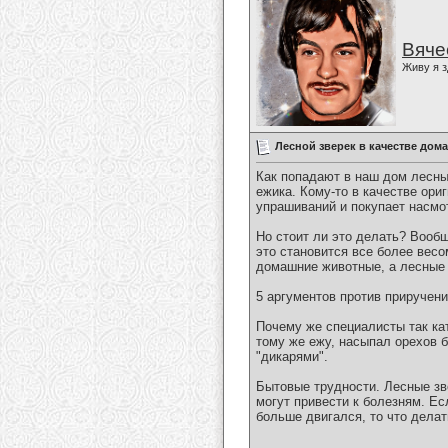
Вяче
Живу я з
Лесной зверек в качестве до
Как попадают в наш дом лесны
ежика. Кому-то в качестве ори
упрашиваний и покупает насмот
Но стоит ли это делать? Вооб
это становится все более вес
домашние животные, а лесные 
5 аргументов против приручен
Почему же специалисты так ка
тому же ежу, насыпал орехов б
"дикарями".
Бытовые трудности. Лесные зв
могут привести к болезням. Ес
больше двигался, то что дела