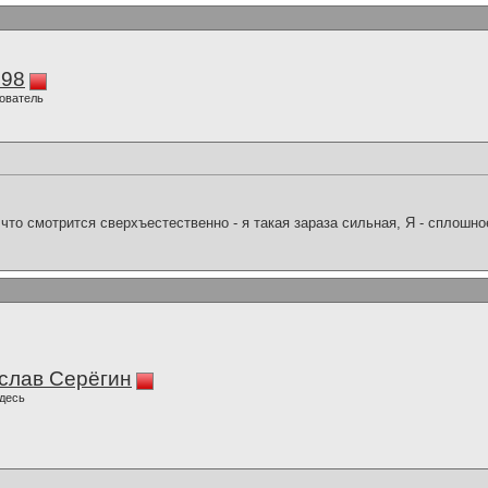
298
ователь
что смотрится сверхъестественно - я такая зараза сильная, Я - сплошн
слав Серёгин
десь