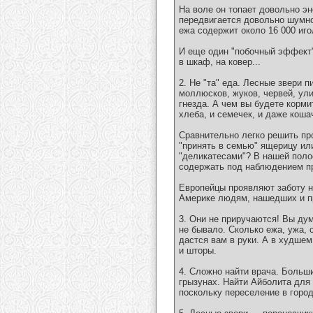
На воле он топает довольно эн
передвигается довольно шумно.
ежа содержит около 16 000 иго
И еще один "побочный эффект" 
в шкаф, на ковер...
2. Не "та" еда. Лесные звери 
моллюсков, жуков, червей, ули
гнезда. А чем вы будете корми
хлеба, и семечек, и даже коша
Сравнительно легко решить пр
"принять в семью" ящерицу ил
"деликатесами"? В нашей поло
содержать под наблюдением п
Европейцы проявляют заботу н
Америке людям, нашедших и пр
3. Они не приручаются! Вы дум
не бывало. Сколько ежа, ужа, 
дастся вам в руки. А в худшем
и шторы.
4. Сложно найти врача. Больш
грызунах. Найти Айболита для
поскольку переселение в горо