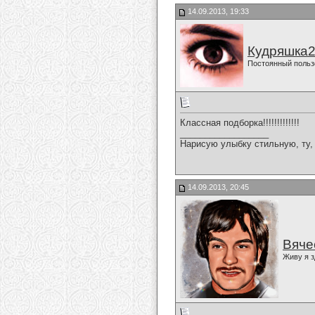
14.09.2013, 19:33
Кудряшка
Постоянный польз
Классная подборка!!!!!!!!!!!!!
__________________
Нарисую улыбку стильную, ту, 
14.09.2013, 20:45
Вяче
Живу я з