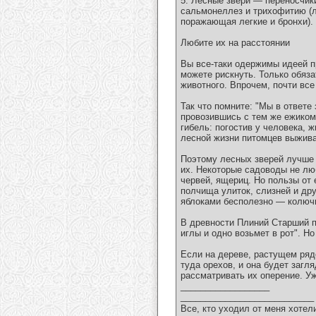
5. Лесные звери — переносчик
сальмонеллез и трихофитию (ли
поражающая легкие и бронхи). 
Любите их на расстоянии
Вы все-таки одержимы идеей пр
можете рискнуть. Только обяз
животного. Впрочем, почти все
Так что помните: "Мы в ответе
провозившись с тем же ежиком 
гибель: погостив у человека, 
лесной жизни питомцев выжива
Поэтому лесных зверей лучше 
их. Некоторые садоводы не лю
червей, ящериц. Но пользы от
полчища улиток, слизней и др
яблоками бесполезно — колючи
В древности Плиний Старший пи
иглы и одно возьмет в рот". Н
Если на дереве, растущем рядо
туда орехов, и она будет загл
рассматривать их оперение. Уж
__________________
___________________________
Все, кто уходил от меня хотел