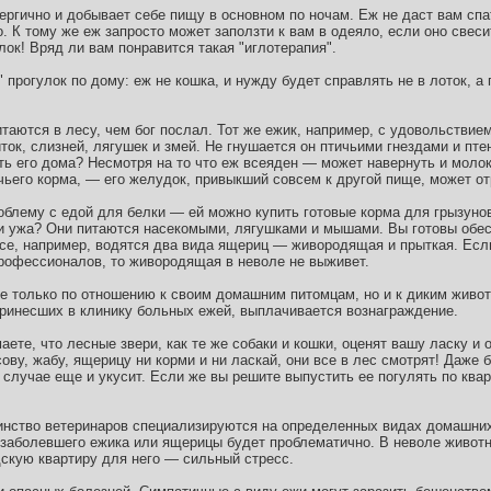
ергично и добывает себе пищу в основном по ночам. Еж не даст вам спат
 К тому же еж запросто может заползти к вам в одеяло, если оно свеси
лок! Вряд ли вам понравится такая "иглотерапия".
прогулок по дому: еж не кошка, и нужду будет справлять не в лоток, а
питаются в лесу, чем бог послал. Тот же ежик, например, с удовольствие
ток, слизней, лягушек и змей. Не гнушается он птичьими гнездами и пт
ть его дома? Несмотря на то что еж всеяден — может навернуть и молок
чьего корма, — его желудок, привыкший совсем к другой пище, может от
облему с едой для белки — ей можно купить готовые корма для грызунов
и ужа? Они питаются насекомыми, лягушками и мышами. Вы готовы обес
се, например, водятся два вида ящериц — живородящая и прыткая. Ес
рофессионалов, то живородящая в неволе не выживет.
е только по отношению к своим домашним питомцам, но и к диким живот
инесших в клинику больных ежей, выплачивается вознаграждение.
аете, что лесные звери, как те же собаки и кошки, оценят вашу ласку и
сову, жабу, ящерицу ни корми и ни ласкай, они все в лес смотрят! Даже 
 случае еще и укусит. Если же вы решите выпустить ее погулять по квар
инство ветеринаров специализируются на определенных видах домашних
 заболевшего ежика или ящерицы будет проблематично. В неволе животн
дскую квартиру для него — сильный стресс.