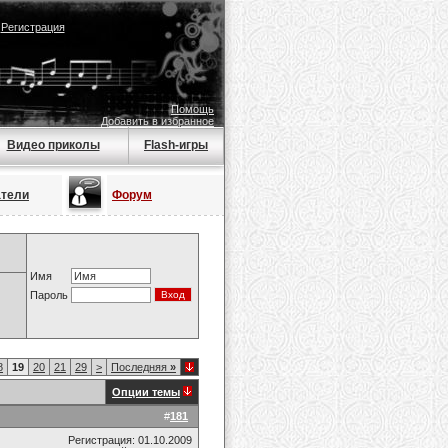
|
Регистрация
Помощь
Добавить в избранное
Видео приколы
Flash-игры
атели
Форум
Имя
Пароль
8
19
20
21
29
>
Последняя
»
Опции темы
#
181
Регистрация: 01.10.2009