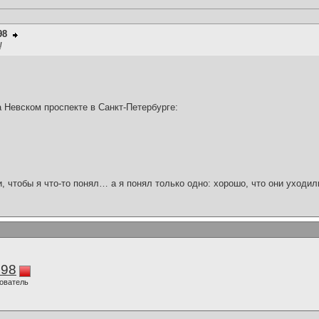
98
!
 Невском проспекте в Санкт-Петербурге:
и, чтобы я что-то понял… а я понял только одно: хорошо, что они уходил
298
ователь