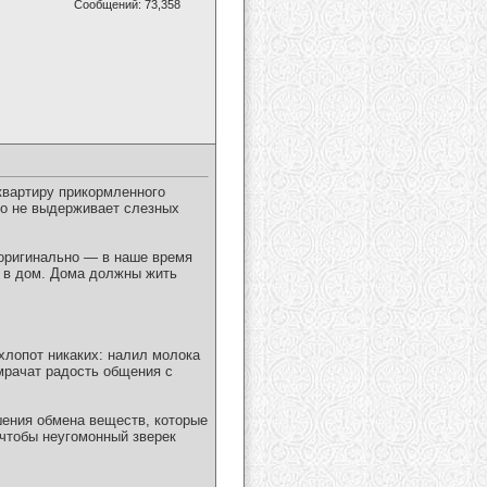
Сообщений: 73,358
квартиру прикормленного
-то не выдерживает слезных
 оригинально — в наше время
" в дом. Дома должны жить
хлопот никаких: налил молока
омрачат радость общения с
шения обмена веществ, которые
 чтобы неугомонный зверек