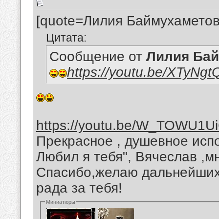
[quote=Лилия Баймухаметов
Цитата:
Сообщение от
Лилия Ба
https://youtu.be/XTyNg
https://youtu.be/W_TOWU1U
Прекрасное , душевное исп
Любил я тебя", Вячеслав ,м
Спасибо,желаю дальнейших 
рада за тебя!
Миниатюры