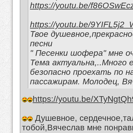
https://youtu.be/f86OSwEc
https://youtu.be/9YIFL5j2
Твое душевное,прекрасн
песни
" Песенки шофера" мне о
Тема актуальна,..Много
безопасно проехать по н
пассажирам. Молодец, Вя
https://youtu.be/XTyNgtQ
Душевное, сердечное,та
тобой,Вячеслав мне понрав