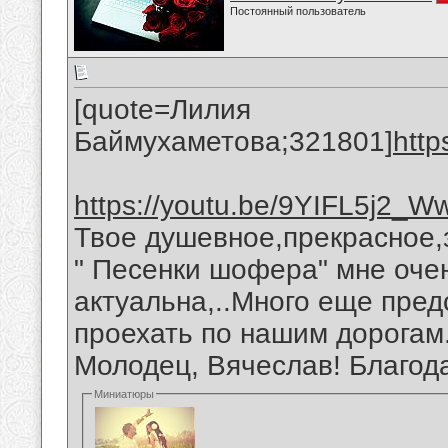
Постоянный пользователь
[quote=Лилия
Баймухаметова;321801]
http
https://youtu.be/9YIFL5j2_W
Твое душевное,прекрасное,
" Песенки шофера" мне оче
актуальна,..Много еще пред
проехать по нашим дорогам
Молодец, Вячеслав! Благод
Миниатюры