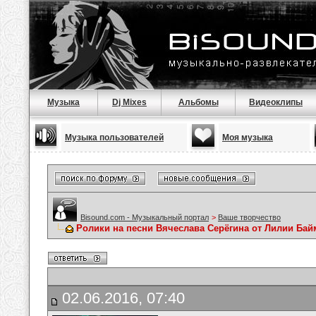
Музыка
Dj Mixes
Альбомы
Видеоклипы
Музыка пользователей
Моя музыка
Bisound.com - Музыкальный портал
>
Ваше творчество
Ролики на песни Вячеслава Серёгина от Лилии Ба
02.06.2016, 07:40