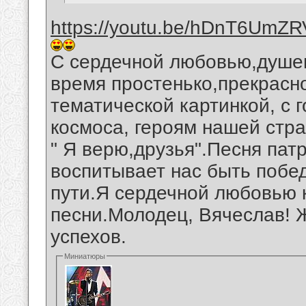
https://youtu.be/hDnT6UmZ
С сердечной любовью,душев
время простенько,прекрас
тематической картинкой, с 
космоса, героям нашей стр
" Я верю,друзья".Песня пат
воспитывает нас быть поб
пути.Я сердечной любовью 
песни.Молодец, Вячеслав! 
успехов.
Миниатюры