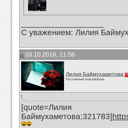
__________________
С уважением: Лилия Байму
03.10.2016, 11:56
Лилия Баймухаметова
Постоянный пользователь
[quote=Лилия
Баймухаметова;321783]
htt