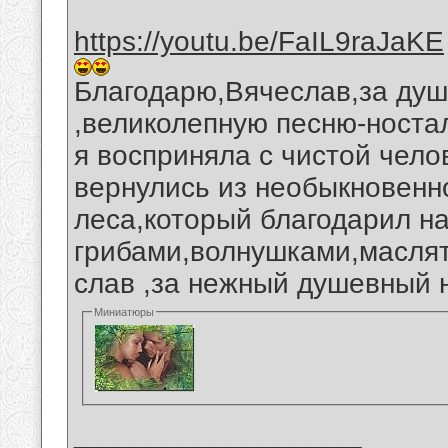
https://youtu.be/FaIL9raJaKE
Благодарю,Вячеслав,за душ
,великолепную песню-ностал
я восприняла с чистой чело
вернулись из необыкновенно
леса,который благодарил н
грибами,волнушками,масля
слав ,за нежный душевный 
Миниатюры
__________________