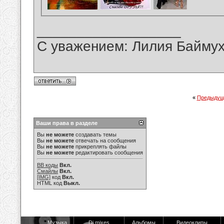
__________________
С уважением: Лилия Байму
«
Предыдущ
Ваши права в разделе
Вы
не можете
создавать темы
Вы
не можете
отвечать на сообщения
Вы
не можете
прикреплять файлы
Вы
не можете
редактировать сообщения
BB коды
Вкл.
Смайлы
Вкл.
[IMG]
код
Вкл.
HTML код
Выкл.
Музыка
Dj mixes
Альбомы
Видеоклипы