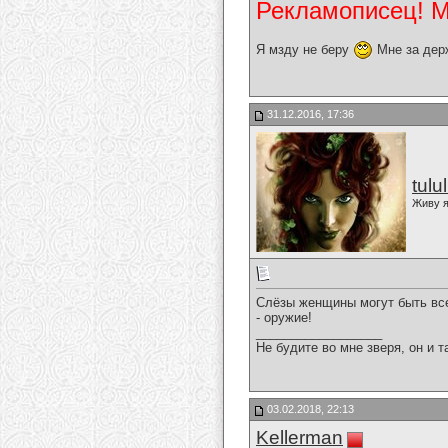
Рекламописец! Мо
Я мзду не беру
Мне за дер
31.12.2016, 17:36
tulu
Живу я
Слёзы женщины могут быть все
- оружие!
__________________
Не будите во мне зверя, он и т
03.02.2018, 22:13
Kellerman