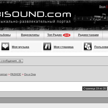
Вход
льбомы
Видеоклипы
Топ Радио
Радиостанции
Моя музыка
Моя страница
Пользов
портал
>
РАЗНОЕ
>
Он и Она
Страница 19 из 20