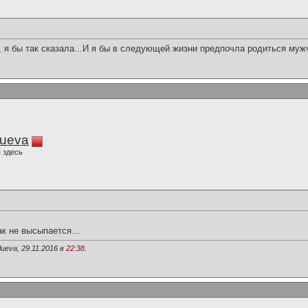
, я бы так сказала...И я бы в следующей жизни предпочла родиться муж
lueva
 здесь
ак не высыпается...
ueva, 29.11.2016 в
22:38
.