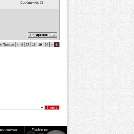
Сообщений: 32
«
Первая
<
9
17
18
19
20
>
део приколы
Flash-игры