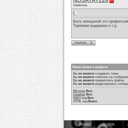
NOSATAY228
Любитель
Быть женщиной это профессия
Терпение выдержка и т.д.
Ваши права в разделе
Вы
не можете
создавать темы
Вы
не можете
отвечать на сообщен
Вы
не можете
прикреплять файлы
Вы
не можете
редактировать сообщ
BB коды
Вкл.
Смайлы
Вкл.
[IMG]
код
Вкл.
HTML код
Выкл.
Музыка
Dj mixes