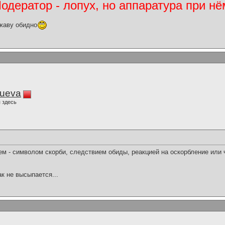
дератор - лопух, но аппаратура при нё
жаву обидно
lueva
 здесь
м - символом скорби, следствием обиды, реакцией на оскорбление или ч
ак не высыпается...