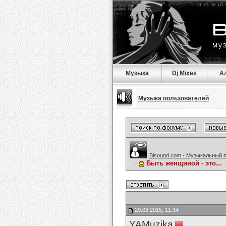
Музыка
Dj Mixes
А
Музыка пользователей
Bisound.com - Музыкальный 
Быть женщиной - это...
20.03.2015, 11:34
YAMuzika