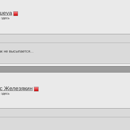
lueva
 здесь
ак не высыпается...
с Железякин
 здесь