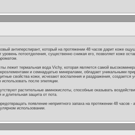
вый антиперспирант, который на протяжении 48 часов дарит коже ощу
т уровень потоотделения, существенно снижая его, позволяет коже оста
ароматом.
лы лежит термальная вода Vichy, которая является самой высокоминер
кроэлементами и семнадцатью минералами, обладает уникальными при
итные свойства кожи, исчезают воспаления и раздражения, создается
 использовать после эпиляции.
сутствуют растительные аминокислоты, способные оказывать воздействи
 и длительная защита от пота.
предотвращать появление неприятного запаха на протяжении 48 часов -
гулярном использовании.