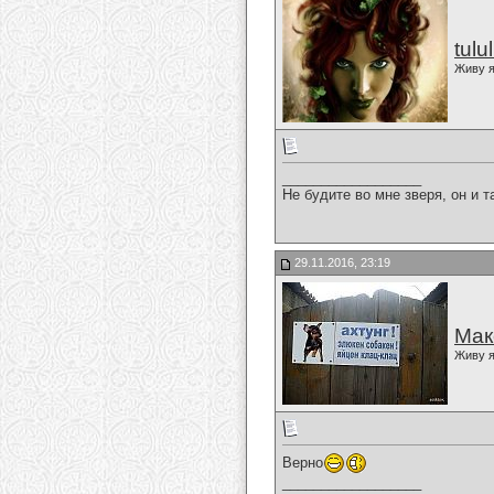
tulu
Живу я
__________________
Не будите во мне зверя, он и т
29.11.2016, 23:19
Мак
Живу я
Верно
__________________