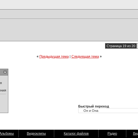
Страница 19 из 20
«
Предыдущая тема
|
Следующая тема
»
ия
ения
Быстрый переход
Альбомы
Видеоклипы
Каталог файлов
Радио
Ви