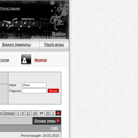
|
Регистрация
Помощь
Добавить в избранное
Видео приколы
Flash-игры
атели
Форум
Имя
Пароль
«
Первая
<
9
17
18
19
20
>
Опции темы
#
181
Регистрация: 19.03.2015