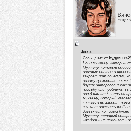
Вяче
Живу я з
Цитата:
Сообщение от
Кудряшка2
Цени мужчину, который пр
Мужчину, который способ
полевых цветов и принос
закроет рот поцелуем, к
преимущественно после 1
других интересов и хочет
просьбу или проблемы вы
ноги) или отдыхать на пр
мужчину, который назовет
который не заснет тольк
захочет показать тебя в
друзьями; который будет 
Мужчину, который поверн
«любит и не изменяет» н