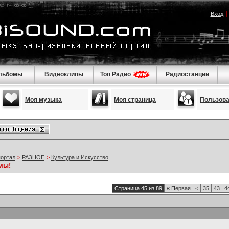
Вход
льбомы
Видеоклипы
Топ Радио
Радиостанции
Моя музыка
Моя страница
Пользов
портал
>
РАЗНОЕ
>
Культура и Искусство
мы!
Страница 45 из 89
«
Первая
<
35
43
4