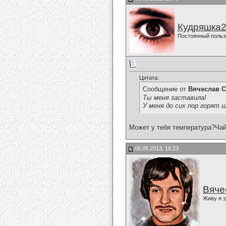
Кудряшка
Постоянный польз
Цитата:
Сообщение от
Вячеслав С
Ты меня заставила!
У меня до сих пор горят щ
Может у тебя температура?Чай с
06.05.2013, 16:23
Вяче
Живу я з