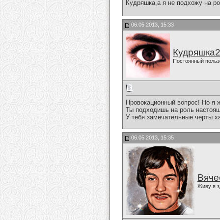
Кудряшка,а я не подхожу на р
06.05.2013, 15:33
Кудряшка
Постоянный польз
Провокационный вопрос! Но я 
Ты подходишь на роль настоя
У тебя замечательные черты х
06.05.2013, 15:35
Вяче
Живу я з