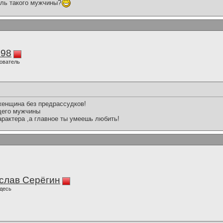
оль такого мужчины?
298
ователь
женщина без предрассудков!
щего мужчины
арактера ,а главное ты умеешь любить!
слав Серёгин
десь