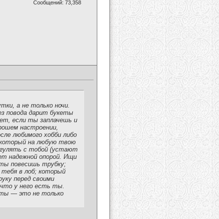
Сообщений: 73,358
ки, а не только ночи.
ез повода дарит букеты
ет, если ты заплачешь и
рошем настроении,
сле любимого хобби либо
, который на любую твою
 гулять с тобой (устают
ет надежной опорой. Ищи
 ты повесишь трубку;
 тебя в лоб; который
руку перед своими
 что у него есть ты.
чты — это не только