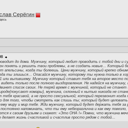
слав Серёгин
десь
98
оводит до дома. Мужчину, который любит проводить с тобой дни и сут
ен понять и решить твои проблемы, а не создать новые… Который б
ит апельсины, когда ты болеешь. Цени мужчину, который крепко обним
огда ты злишься… Опасайся мужчину, которому ты нужна только в хо
1 или выпившему. Мужчину который ставит тебя на второе место по
 видеть только после полного выздоровления. Не надейся на мужчину
двинет список своих. Не теряй время с мужчиной, который не станет
ироде(покусают комары), мужчина, склонный к нытью никогда не стан
 тебя красивой, а не просто сексуальной; который перезвонит когда
о для того, чтобы смотреть как спишь ты; который будет целовать
сему миру и мир тебе. Жди мужчину, который будет держать тебя за 
постоянно напоминать, что ты ему небезразлична и как ему повезло,
ется к своим друзьям и скажет: «Это ОНА !» Помни, что мужчина ме
о делает жизнь счастливой и счастлив просто рядом с тобой…