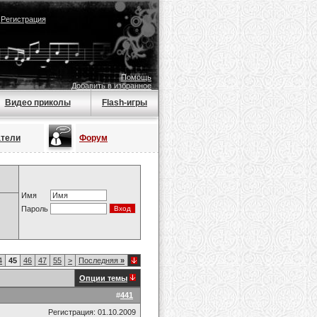
|
Регистрация
Помощь
Добавить в избранное
Видео приколы
Flash-игры
атели
Форум
Имя
Пароль
4
45
46
47
55
>
Последняя
»
Опции темы
#
441
Регистрация: 01.10.2009