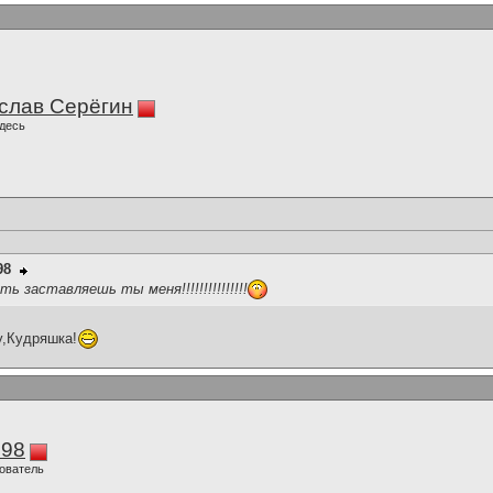
слав Серёгин
десь
98
неть заставляешь ты меня!!!!!!!!!!!!!!!
у,Кудряшка!
298
ователь