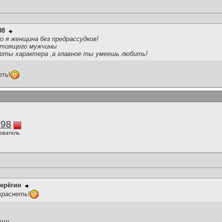
98
о я женщина без предрассудков!
астоящего мужчины
рты характера ,а главное ты умеешь любить!
еть!
298
ователь
ерёгин
краснеть!