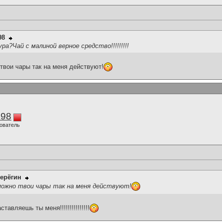
98
?Чай с малиной верное средство!!!!!!!!!
твои чары так на меня действуют!
298
ователь
ерёгин
можно твои чары так на меня действуют!
аставляешь ты меня!!!!!!!!!!!!!!!