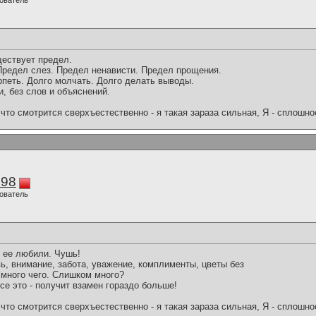
ователь
ществует предел.
Предел слез. Предел ненависти. Предел прощения.
рпеть. Долго молчать. Долго делать выводы.
и, без слов и объяснений.
что смотрится сверхъестественно - я такая зараза сильная, Я - сплошн
298
ователь
 ее любили. Чушь!
, внимание, забота, уважение, комплименты, цветы без
 много чего. Слишком много?
все это - получит взамен гораздо больше!
что смотрится сверхъестественно - я такая зараза сильная, Я - сплошн