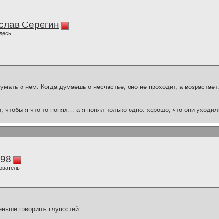
слав Серёгин
десь
умать о нем. Когда думаешь о несчастье, оно не проходит, а возрастает.
и, чтобы я что-то понял… а я понял только одно: хорошо, что они уходил
298
ователь
еньше говоришь глупостей