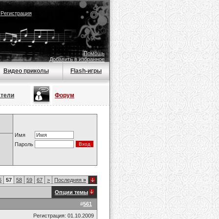
|
Регистрация
Помощь
Добавить в избранное
Видео приколы
Flash-игры
атели
Форум
Имя
Пароль
6
57
58
59
67
>
Последняя
»
Опции темы
#
561
Регистрация: 01.10.2009