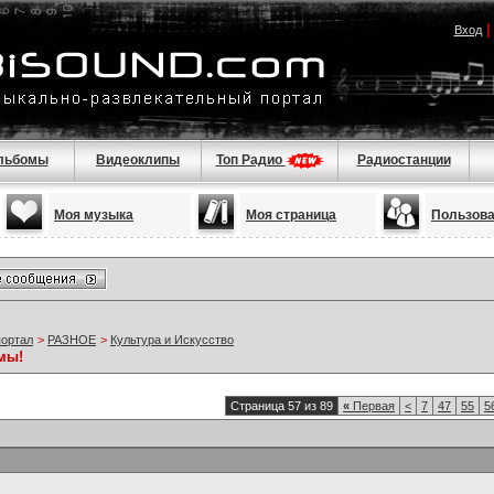
Вход
льбомы
Видеоклипы
Топ Радио
Радиостанции
Моя музыка
Моя страница
Пользов
портал
>
РАЗНОЕ
>
Культура и Искусство
мы!
Страница 57 из 89
«
Первая
<
7
47
55
5