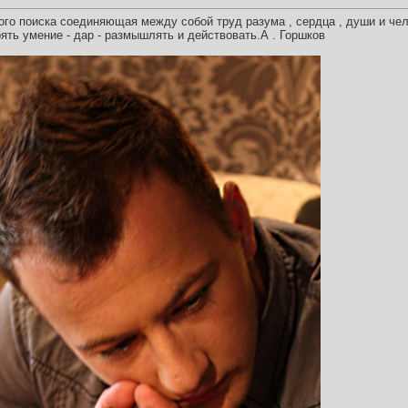
ого поиска соединяющая между собой труд разума , сердца , души и че
рять умение - дар - размышлять и действовать.А . Горшков