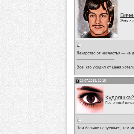
Вяче
Живу я з
Лекарство от несчастья — не д
__________________
___________________________
Все, кто уходил от меня хотел
28.07.2013, 10:18
Кудряшка
Постоянный польз
Чем больше целуешься, тем м
__________________