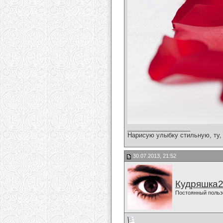
__________________
Нарисую улыбку стильную, ту, 
30.07.2013, 21:52
Кудряшка
Постоянный польз