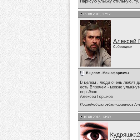
Нарисую улыбку стильную, ту, 
05.08.2013, 17:17
Алексей 
Собеседник
В целом -Мои афоризмы
В целом , люди очень любят да
есть.Впрочем - можно улыбнутс
серьёзно.
Алексей Горшков
Последний раз редактировалось Але
10.08.2013, 13:39
Кудряшка