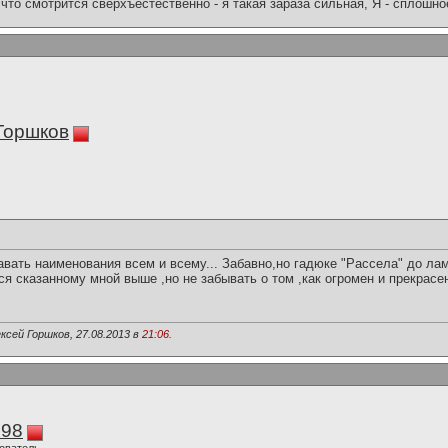
что смотрится сверхъестественно - я такая зараза сильная, Я - сплошн
Горшков
вать наименования всем и всему... Забавно,но гадюке "Рассела" до ламп
я сказанному мной выше ,но не забывать о том ,как огромен и прекрасен 
ксей Горшков, 27.08.2013 в
21:06
.
298