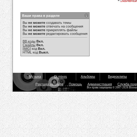
«
Предыдущ
Ваши права в разделе
Вы
не можете
создавать темы
Вы
не можете
отвечать на сообщения
Вы
не можете
прикреплять файлы
Вы
не можете
редактировать сообщения
BB коды
Вкл.
Смайлы
Вкл.
[IMG]
код
Вкл.
HTML код
Выкл.
Музыка
Dj mixes
Альбомы
Видеоклипы
Реклама на сайте
Помощь
Администрация
Служба под
Все права защищены © 2007-2026 Bisou