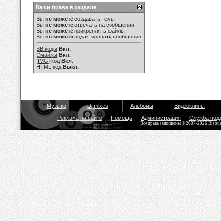
Ваши права в разделе
Вы
не можете
создавать темы
Вы
не можете
отвечать на сообщения
Вы
не можете
прикреплять файлы
Вы
не можете
редактировать сообщения
BB коды
Вкл.
Смайлы
Вкл.
[IMG]
код
Вкл.
HTML код
Выкл.
Музыка
Dj mixes
Альбомы
Видеоклипы
Реклама на сайте
Помощь
Администрация
Служба под
Все права защищены © 2007-2026 Bisou