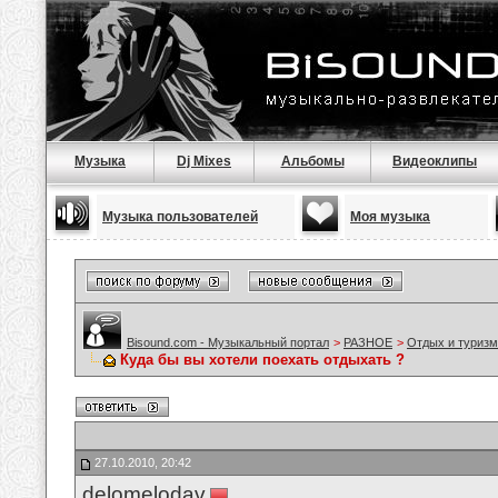
Музыка
Dj Mixes
Альбомы
Видеоклипы
Музыка пользователей
Моя музыка
Bisound.com - Музыкальный портал
>
РАЗНОЕ
>
Отдых и туризм
Куда бы вы хотели поехать отдыхать ?
27.10.2010, 20:42
delomelodav