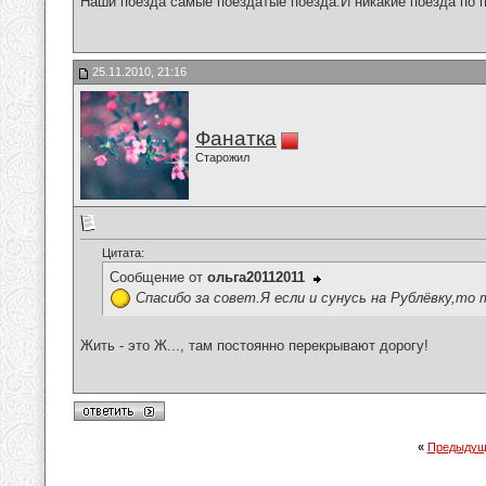
Наши поезда самые поездатые поезда.И никакие поезда по п
25.11.2010, 21:16
Фанатка
Старожил
Цитата:
Сообщение от
ольга20112011
Спасибо за совет.Я если и сунусь на Рублёвку,то 
Жить - это Ж..., там постоянно перекрывают дорогу!
«
Предыдущ