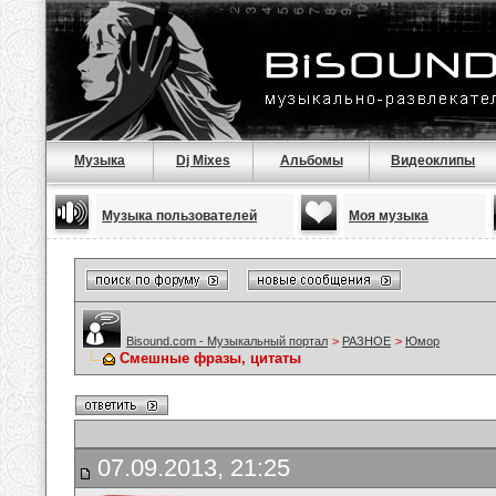
Музыка
Dj Mixes
Альбомы
Видеоклипы
Музыка пользователей
Моя музыка
Bisound.com - Музыкальный портал
>
РАЗНОЕ
>
Юмор
Смешные фразы, цитаты
07.09.2013, 21:25