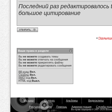
Последний раз редактировалось tu
большое цитирование
«
Предыдущ
Ваши права в разделе
Вы
не можете
создавать темы
Вы
не можете
отвечать на сообщения
Вы
не можете
прикреплять файлы
Вы
не можете
редактировать сообщения
BB коды
Вкл.
Смайлы
Вкл.
[IMG]
код
Вкл.
HTML код
Выкл.
Музыка
Dj mixes
Альбомы
Видеоклипы
Реклама на сайте
Помощь
Администрация
Служба под
Все права защищены © 2007-2026 Bisou