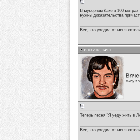
В мусорном баке в 100 метрах 
нужны доказательства причаст
__________________
___________________________
Все, кто уходил от меня хотел
15.03.2018, 14:19
Вяче
Живу я з
Теперь песня "Я уеду жить в Л
__________________
___________________________
Все, кто уходил от меня хотел