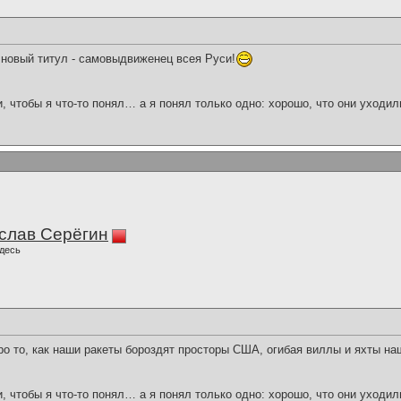
 новый титул - самовыдвиженец всея Руси!
и, чтобы я что-то понял… а я понял только одно: хорошо, что они уходил
слав Серёгин
десь
ро то, как наши ракеты бороздят просторы США, огибая виллы и яхты н
и, чтобы я что-то понял… а я понял только одно: хорошо, что они уходил