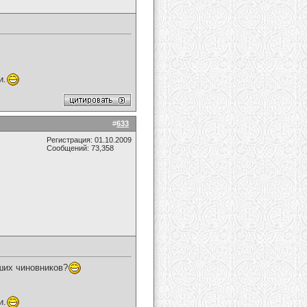
и.
#
633
Регистрация: 01.10.2009
Сообщений: 73,358
аших чиновников?
и.