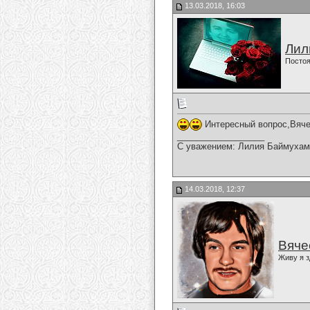
13.03.2018, 16:03
Лил
Постоя
Интересный вопрос,Вяче
__________________
С уважением: Лилия Баймухам
14.03.2018, 12:37
Вяче
Живу я з