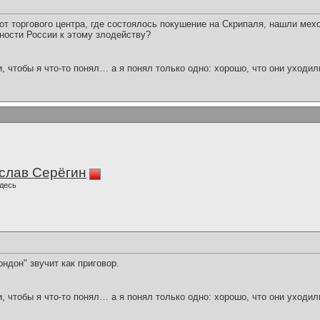
от торгового центра, где состоялось покушение на Скрипаля, нашли ме
ности России к этому злодейству?
и, чтобы я что-то понял… а я понял только одно: хорошо, что они уходил
слав Серёгин
десь
ондон" звучит как приговор.
и, чтобы я что-то понял… а я понял только одно: хорошо, что они уходил