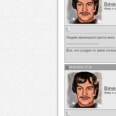
Вяче
Живу я з
Людям маленького роста жить 
__________________
___________________________
Все, кто уходил от меня хотел
09.03.2018, 07:25
Вяче
Живу я з