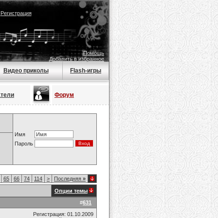
|
Регистрация
Помощь
Добавить в избранное
Видео приколы
Flash-игры
атели
Форум
Имя
Пароль
65
66
74
114
>
Последняя
»
Опции темы
#
631
Регистрация: 01.10.2009