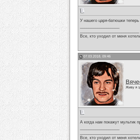
У нашего царя-батюшки теперь
__________________
___________________________
Все, кто уходил от меня хотел
07.03.2018, 09:46
Вяче
Живу я з
А когда нам покажут мультик п
__________________
___________________________
Все, кто уходил от меня хотел