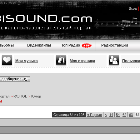
Вход
льбомы
Видеоклипы
Топ Радио
Радиостанции
Моя музыка
Моя страница
Пользов
портал
>
РАЗНОЕ
>
Юмор
ы
Страница 64 из 125
«
Первая
<
14
54
62
63
64