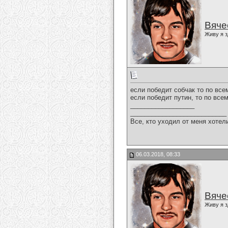
Вяче
Живу я з
если победит собчак то по все
если победит путин, то по все
__________________
___________________________
Все, кто уходил от меня хотел
06.03.2018, 08:33
Вяче
Живу я з