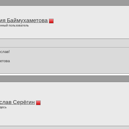
ия Баймухаметова
нный пользователь
слав!
етова
слав Серёгин
десь