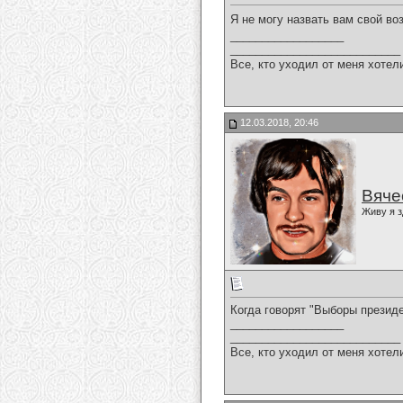
Я не могу назвать вам свой воз
__________________
___________________________
Все, кто уходил от меня хотел
12.03.2018, 20:46
Вяче
Живу я з
Когда говорят "Выборы президе
__________________
___________________________
Все, кто уходил от меня хотел