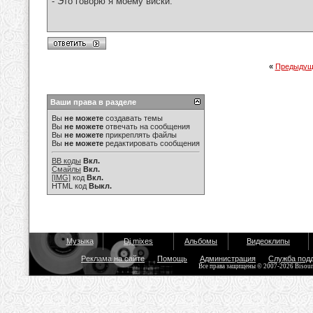
- Это говорю я моему виски.
«
Предыдущ
Ваши права в разделе
Вы
не можете
создавать темы
Вы
не можете
отвечать на сообщения
Вы
не можете
прикреплять файлы
Вы
не можете
редактировать сообщения
BB коды
Вкл.
Смайлы
Вкл.
[IMG]
код
Вкл.
HTML код
Выкл.
Музыка
Dj mixes
Альбомы
Видеоклипы
Реклама на сайте
Помощь
Администрация
Служба под
Все права защищены © 2007-2026 Bisou