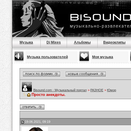
Музыка
Dj Mixes
Альбомы
Видеоклипы
Музыка пользователей
Моя музыка
Bisound.com - Музыкальный портал
>
РАЗНОЕ
>
Юмор
Просто анекдоты.
19.06.2021, 09:19