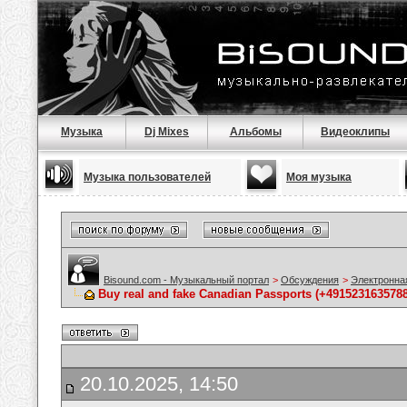
Музыка
Dj Mixes
Альбомы
Видеоклипы
Музыка пользователей
Моя музыка
Bisound.com - Музыкальный портал
>
Обсуждения
>
Электронна
Buy real and fake Canadian Passports (+491523163578
20.10.2025, 14:50