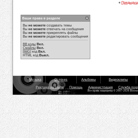
«
Предыдущ
Ваши права в разделе
Вы
не можете
создавать темы
Вы
не можете
отвечать на сообщения
Вы
не можете
прикреплять файлы
Вы
не можете
редактировать сообщения
BB коды
Вкл.
Смайлы
Вкл.
[IMG]
код
Вкл.
HTML код
Выкл.
Музыка
Dj mixes
Альбомы
Видеоклипы
Реклама на сайте
Помощь
Администрация
Служба под
Все права защищены © 2007-2026 Bisou