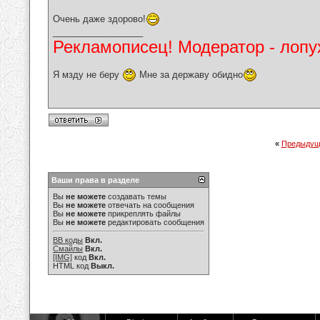
Очень даже здорово!
__________________
Рекламописец! Модератор - лопух
Я мзду не беру
Мне за державу обидно
«
Предыдущ
Ваши права в разделе
Вы
не можете
создавать темы
Вы
не можете
отвечать на сообщения
Вы
не можете
прикреплять файлы
Вы
не можете
редактировать сообщения
BB коды
Вкл.
Смайлы
Вкл.
[IMG]
код
Вкл.
HTML код
Выкл.