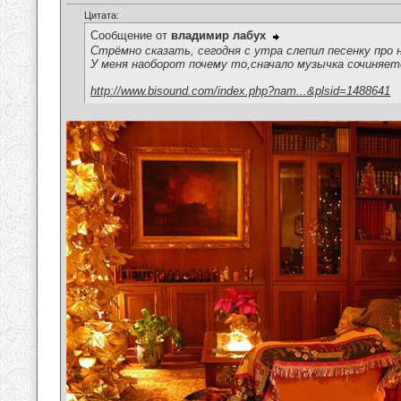
Цитата:
Сообщение от
владимир лабух
Стрёмно сказать, сегодня с утра слепил песенку про 
У меня наоборот почему то,сначало музычка сочиняется,
http://www.bisound.com/index.php?nam...&plsid=1488641