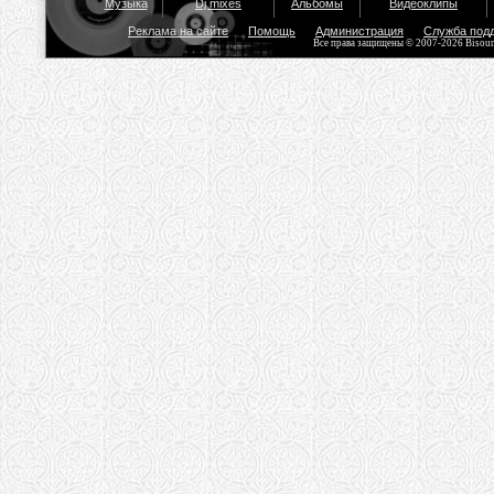
Музыка
Dj mixes
Альбомы
Видеоклипы
Реклама на сайте
Помощь
Администрация
Служба под
Все права защищены © 2007-2026 Bisou