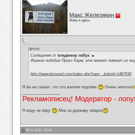
Макс Железякин
Живу я здесь
Цитата:
Сообщение от
владимир лабух
Жалкое подобие Прокл Харм, кто может помнит их ещё..
http://www.bisound.com/index.php?nam...&plsid=1487930
Я бы не сказал, что это жалкое подобие.
Очень неплохо!
__________________
Рекламописец! Модератор - лопух
Я мзду не беру
Мне за державу обидно
28.11.2012, 15:41