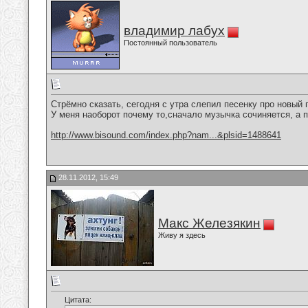
владимир лабух
Постоянный пользователь
Стрёмно сказать, сегодня с утра слепил песенку про новый 
У меня наоборот почему то,сначало музычка сочиняется, а пот
http://www.bisound.com/index.php?nam...&plsid=1488641
28.11.2012, 15:49
Макс Железякин
Живу я здесь
Цитата: