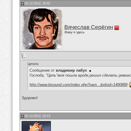
02.12.2012, 10:02
Вячеслав Серёгин
Живу я здесь
Цитата:
Сообщение от
владимир лабух
Господа, "Цепь"моя пошла вроде,решил сделать ремикс,с
http://www.bisound.com/index.php?nam...&plsid=1490889
Здорово!
02.12.2012, 10:13