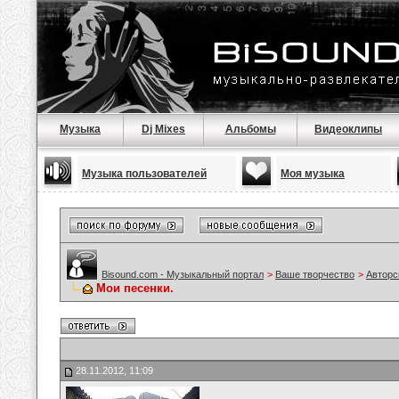
Музыка
Dj Mixes
Альбомы
Видеоклипы
Музыка пользователей
Моя музыка
Bisound.com - Музыкальный портал
>
Ваше творчество
>
Авторс
Мои песенки.
28.11.2012, 11:09