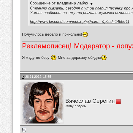
Сообщение от
владимир лабух
Стрёмно сказать, сегодня с утра слепил песенку про 
У меня наоборот почему то,сначало музычка сочиняется,
http://www.bisound.com/index.php?nam...&plsid=1488641
Получилось весело и прикольно!
__________________
Рекламописец! Модератор - лопух
Я мзду не беру
Мне за державу обидно
28.11.2012, 15:55
Вячеслав Серёгин
Живу я здесь