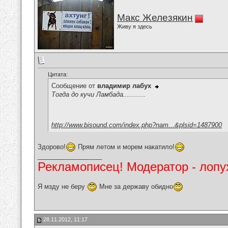
Макс Железякин
Живу я здесь
Цитата:
Сообщение от
владимир лабух
Тогда до кучи Ламбада...........
http://www.bisound.com/index.php?nam...&plsid=1487900
Здорово!
Прям летом и морем накатило!
__________________
Рекламописец! Модератор - лопух
Я мзду не беру
Мне за державу обидно
28.11.2012, 11:17