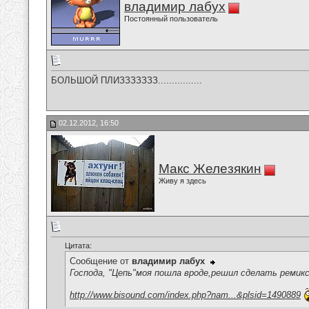
владимир лабух
Постоянный пользователь
БОЛЬШОЙ ПЛИЗЗЗЗЗЗЗ................
02.12.2012, 16:50
Макс Железякин
Живу я здесь
Цитата:
Сообщение от
владимир лабух
Господа, "Цепь"моя пошла вроде,решил сделать ремикс,с
http://www.bisound.com/index.php?nam...&plsid=1490889