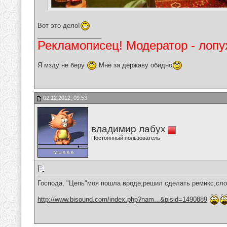
Вот это дело!
__________________
Рекламописец! Модератор - лопух
Я мзду не беру
Мне за державу обидно
02.12.2012, 09:53
владимир лабух
Постоянный пользователь
Господа, "Цепь"моя пошла вроде,решил сделать ремикс,слов 
http://www.bisound.com/index.php?nam...&plsid=1490889