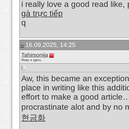
i really love a good read like
gà trực tiếp
q
16.09.2025, 14:25
Tahirsonija
Живу я здесь
Aw, this became an exceptiona
place in writing like this addi
effort to make a good article
procrastinate alot and by no 
현금화