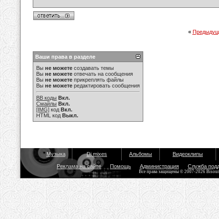
«
Предыдущ
Ваши права в разделе
Вы
не можете
создавать темы
Вы
не можете
отвечать на сообщения
Вы
не можете
прикреплять файлы
Вы
не можете
редактировать сообщения
BB коды
Вкл.
Смайлы
Вкл.
[IMG]
код
Вкл.
HTML код
Выкл.
Музыка
Dj mixes
Альбомы
Видеоклипы
Реклама на сайте
Помощь
Администрация
Служба под
Все права защищены © 2007-2026 Bisou