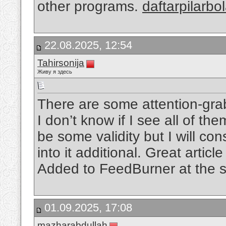
other programs.
daftarpilarbo
22.08.2025, 12:54
Tahirsonija
Живу я здесь
There are some attention-grabb
I don’t know if I see all of t
be some validity but I will con
into it additional. Great artic
Added to FeedBurner at the 
01.09.2025, 17:08
mazharabdullah