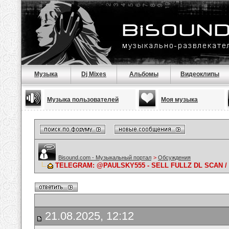
Музыка
Dj Mixes
Альбомы
Видеоклипы
Музыка пользователей
Моя музыка
Bisound.com - Музыкальный портал
>
Обсуждения
TELEGRAM: @PAULSKY555 - SELL FULLZ DL SCAN /
21.08.2025, 12:12