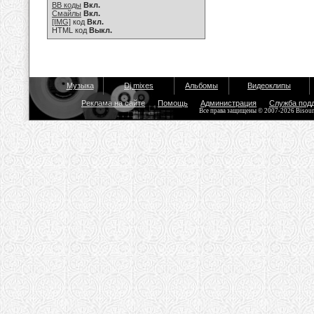
BB коды
Вкл.
Смайлы
Вкл.
[IMG]
код
Вкл.
HTML код
Выкл.
Музыка
Dj mixes
Альбомы
Видеоклипы
Реклама на сайте
Помощь
Администрация
Служба под
Все права защищены © 2007-2026 Bisou