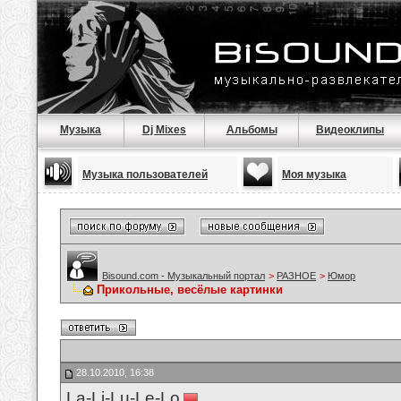
Музыка
Dj Mixes
Альбомы
Видеоклипы
Музыка пользователей
Моя музыка
Bisound.com - Музыкальный портал
>
РАЗНОЕ
>
Юмор
Прикольные, весёлые картинки
28.10.2010, 16:38
La-Li-Lu-Le-Lo