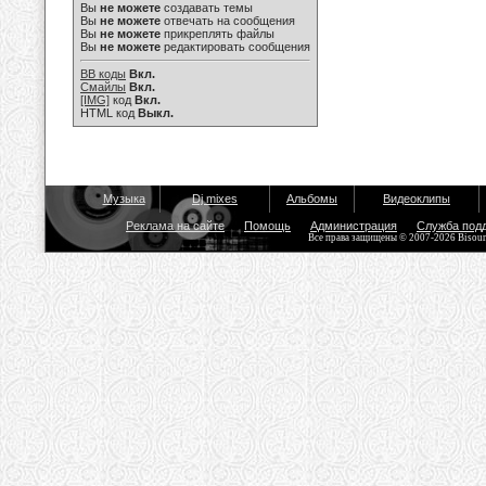
Вы
не можете
создавать темы
Вы
не можете
отвечать на сообщения
Вы
не можете
прикреплять файлы
Вы
не можете
редактировать сообщения
BB коды
Вкл.
Смайлы
Вкл.
[IMG]
код
Вкл.
HTML код
Выкл.
Музыка
Dj mixes
Альбомы
Видеоклипы
Реклама на сайте
Помощь
Администрация
Служба под
Все права защищены © 2007-2026 Bisou