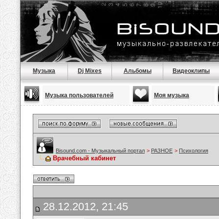
Музыка
Dj Mixes
Альбомы
Видеоклипы
Музыка пользователей
Моя музыка
Bisound.com - Музыкальный портал
>
РАЗНОЕ
>
Психология
Врачебный кабинет
28.12.2012, 21:45