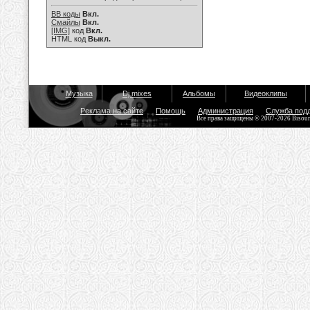
BB коды
Вкл.
Смайлы
Вкл.
[IMG]
код
Вкл.
HTML код
Выкл.
Музыка
Dj mixes
Альбомы
Видеоклипы
Реклама на сайте
Помощь
Администрация
Служба под
Все права защищены © 2007-2026 Bisou