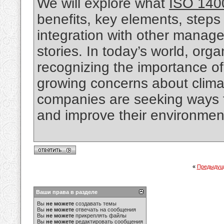
We will explore what
ISO 1400
benefits, key elements, steps 
integration with other manage
stories. In today’s world, orga
recognizing the importance of
growing concerns about climat
companies are seeking ways t
and improve their environmen
«
Предыдущ
Ваши права в разделе
Вы
не можете
создавать темы
Вы
не можете
отвечать на сообщения
Вы
не можете
прикреплять файлы
Вы
не можете
редактировать сообщения