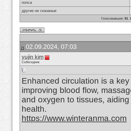
попса
другие не сказаные
Голосовавшие:
91
.
02.09.2024, 07:03
yujin kim
Собеседник
Enhanced circulation is a key
improving blood flow, massage
and oxygen to tissues, aiding 
health.
https://www.winteranma.com