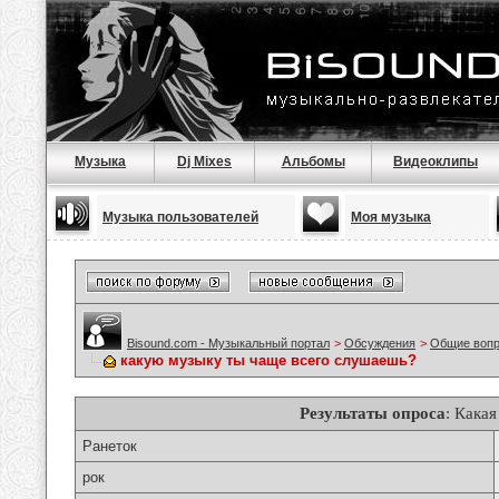
Музыка
Dj Mixes
Альбомы
Видеоклипы
Музыка пользователей
Моя музыка
Bisound.com - Музыкальный портал
>
Обсуждения
>
Общие воп
какую музыку ты чаще всего слушаешь?
Результаты опроса
: Кака
Ранеток
рок