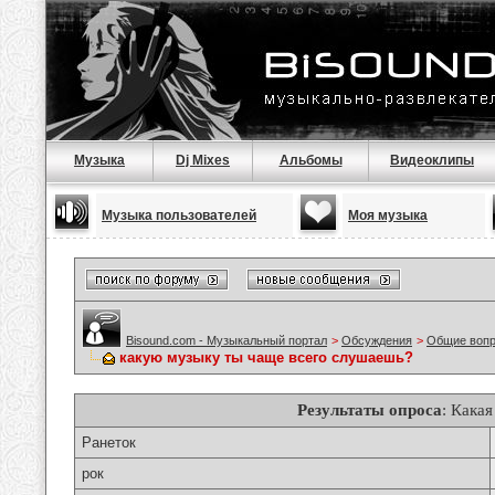
Музыка
Dj Mixes
Альбомы
Видеоклипы
Музыка пользователей
Моя музыка
Bisound.com - Музыкальный портал
>
Обсуждения
>
Общие воп
какую музыку ты чаще всего слушаешь?
Результаты опроса
: Кака
Ранеток
рок