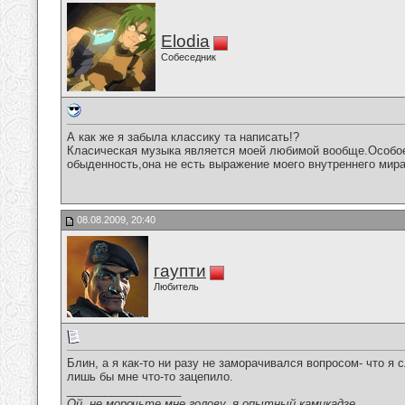
Elodia
Собеседник
А как же я забыла классику та написать!?
Класическая музыка является моей любимой вообще.Особое
обыденность,она не есть выражение моего внутреннего мира
08.08.2009, 20:40
гаупти
Любитель
Блин, а я как-то ни разу не заморачивался вопросом- что я
лишь бы мне что-то зацепило.
__________________
Ой, не морочьте мне голову, я опытный камикадзе