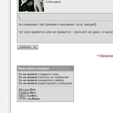
Собеседник
он повышает настроение и вызывает кучу эмоций)
тут или нравится или не нравится - третьего не дано. и наси
«
Предыдущ
Ваши права в разделе
Вы
не можете
создавать темы
Вы
не можете
отвечать на сообщения
Вы
не можете
прикреплять файлы
Вы
не можете
редактировать сообщения
BB коды
Вкл.
Смайлы
Вкл.
[IMG]
код
Вкл.
HTML код
Выкл.