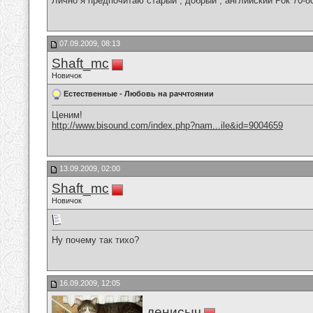
Лично я предпочитаю старый , добрый , английский Рок 70-80х
07.09.2009, 08:13
Shaft_mc
Новичок
Естественные - Любовь на раччтоянии
Ценим!
http://www.bisound.com/index.php?nam...ile&id=9004659
13.09.2009, 02:00
Shaft_mc
Новичок
Ну почему так тихо?
16.09.2009, 12:05
денисыч