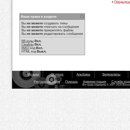
«
Предыдущ
Ваши права в разделе
Вы
не можете
создавать темы
Вы
не можете
отвечать на сообщения
Вы
не можете
прикреплять файлы
Вы
не можете
редактировать сообщения
BB коды
Вкл.
Смайлы
Вкл.
[IMG]
код
Вкл.
HTML код
Выкл.
Музыка
Dj mixes
Альбомы
Видеоклипы
Реклама на сайте
Помощь
Администрация
Служба под
Все права защищены © 2007-2026 Bisou