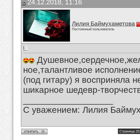
24.12.2018, 11:16
Лилия Баймухаметова
Постоянный пользователь
Душевное,сердечное,жел
ное,талантливое исполнение
(под гитару) я восприняла 
шикарное шедевр-творчеств
__________________
С уважением: Лилия Байму
Страница 25