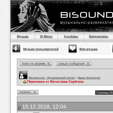
Музыка
Dj Mixes
Альбомы
Видеоклипы
Музыка пользователей
Моя музыка
Bisound.com - Музыкальный портал
>
Ваше творчество
Перепевки от Вячеслава Серёгина
Страница 25
15.12.2018, 12:04