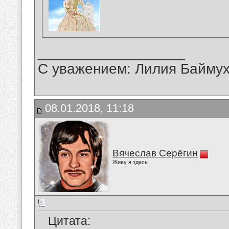
__________________
С уважением: Лилия Байму
08.01.2018, 11:18
Вячеслав Серёгин
Живу я здесь
Цитата: