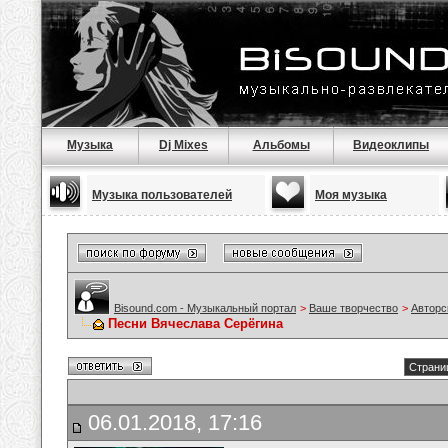
Музыка
Dj Mixes
Альбомы
Видеоклипы
Музыка пользователей
Моя музыка
Bisound.com - Музыкальный портал
>
Ваше творчество
>
Авторс
Песни Вячеслава Серёгина
Страниц
06.01.2018, 17:16