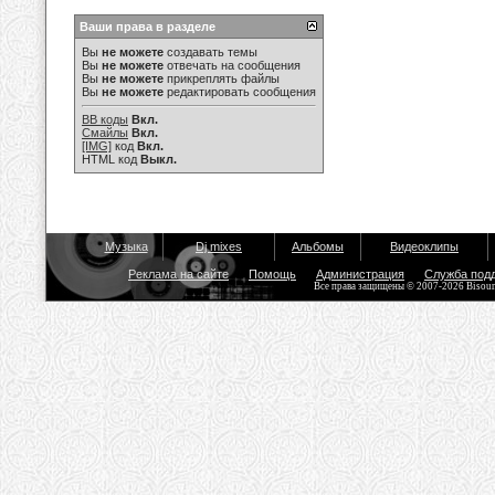
Ваши права в разделе
Вы
не можете
создавать темы
Вы
не можете
отвечать на сообщения
Вы
не можете
прикреплять файлы
Вы
не можете
редактировать сообщения
BB коды
Вкл.
Смайлы
Вкл.
[IMG]
код
Вкл.
HTML код
Выкл.
Музыка
Dj mixes
Альбомы
Видеоклипы
Реклама на сайте
Помощь
Администрация
Служба под
Все права защищены © 2007-2026 Bisou