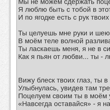
Мы не можем сдержать поце
Я люблю быть с тобой в это
И по ягодке есть с рук твоих
Ты целуешь мне руки и шею 
В моём теле волной разлив
Ты ласкаешь меня, я не в с
Как я пьян от любви... ты -
Вижу блеск твоих глаз, ты в
Улыбнулась, увидев там тр
Поцелуем своим ты в моём 
«Навсегда оставайся» - я н