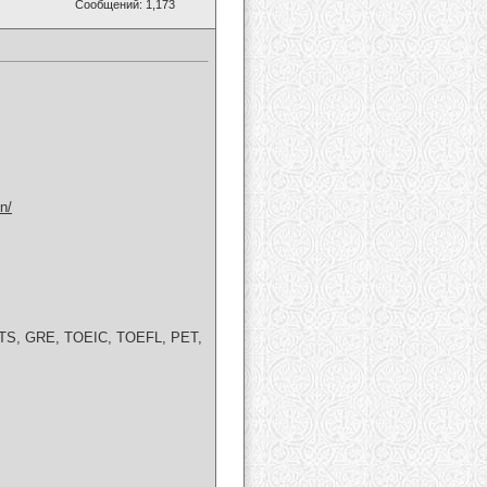
Сообщений: 1,173
n/
S, GRE, TOEIC, TOEFL, PET,