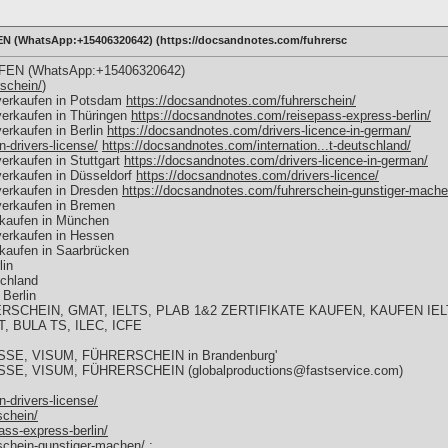
WhatsApp:+15406320642) (https://docsandnotes.com/fuhrersc
N (WhatsApp:+15406320642)
schein/
)
verkaufen in Potsdam
https://docsandnotes.com/fuhrerschein/
verkaufen in Thüringen
https://docsandnotes.com/reisepass-express-berlin/
erkaufen in Berlin
https://docsandnotes.com/drivers-licence-in-german/
-drivers-license/
https://docsandnotes.com/internation...t-deutschland/
erkaufen in Stuttgart
https://docsandnotes.com/drivers-licence-in-german/
erkaufen in Düsseldorf
https://docsandnotes.com/drivers-licence/
verkaufen in Dresden
https://docsandnotes.com/fuhrerschein-gunstiger-mache
verkaufen in Bremen
rkaufen in München
verkaufen in Hessen
kaufen in Saarbrücken
lin
schland
Berlin
SCHEIN, GMAT, IELTS, PLAB 1&2 ZERTIFIKATE KAUFEN, KAUFEN IELT
, BULA TS, ILEC, ICFE
E, VISUM, FÜHRERSCHEIN in Brandenburg'
, VISUM, FÜHRERSCHEIN (globalproductions@fastservice.com)
-drivers-license/
schein/
ss-express-berlin/
schein-gunstiger-machen/
;