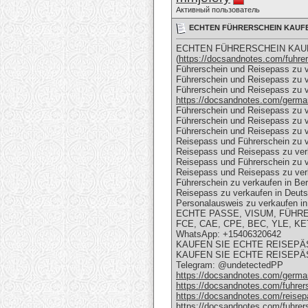
Активный пользователь
ECHTEN FÜHRERSCHEIN KAUFEN (
ECHTEN FÜHRERSCHEIN KAUFE
(
https://docsandnotes.com/fuhrer
Führerschein und Reisepass zu 
Führerschein und Reisepass zu 
Führerschein und Reisepass zu v
https://docsandnotes.com/german
Führerschein und Reisepass zu v
Führerschein und Reisepass zu v
Führerschein und Reisepass zu 
Reisepass und Führerschein zu 
Reisepass und Reisepass zu ve
Reisepass und Führerschein zu 
Reisepass und Reisepass zu ver
Führerschein zu verkaufen in Ber
Reisepass zu verkaufen in Deut
Personalausweis zu verkaufen in 
ECHTE PASSE, VISUM, FÜHRER
FCE, CAE, CPE, BEC, YLE, KET
WhatsApp: +15406320642
KAUFEN SIE ECHTE REISEPÄSS
KAUFEN SIE ECHTE REISEPÄSSE
Telegram: @undetectedPP
https://docsandnotes.com/german
https://docsandnotes.com/fuhrer
https://docsandnotes.com/reisepa
https://docsandnotes.com/fuhrer