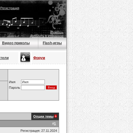
|
Регистрация
Помощь
Добавить в избранное
Видео приколы
Flash-игры
атели
Форум
Имя
Пароль
Опции темы
#
1
Регистрация: 27.11.2024