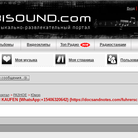
Вход
льбомы
Видеоклипы
Топ Радио
Радиостанции
Моя музыка
Моя страница
Пользов
портал
>
РАЗНОЕ
>
Юмор
UFEN (WhatsApp:+15406320642) (https://docsandnotes.com/fuhrersc