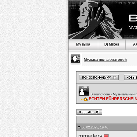
Музыка
Dj Mixes
А
Музыка пользователей
Bisound.com - Музыкальный 
ECHTEN FÜHRERSCHEIN KA
06.02.2025, 19:40
mmjefery