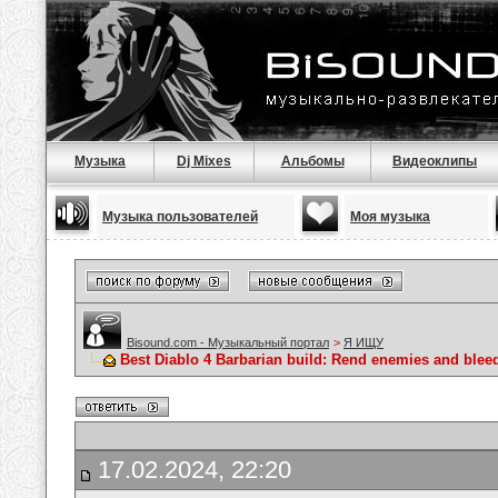
Музыка
Dj Mixes
Альбомы
Видеоклипы
Музыка пользователей
Моя музыка
Bisound.com - Музыкальный портал
>
Я ИЩУ
Best Diablo 4 Barbarian build: Rend enemies and blee
17.02.2024, 22:20