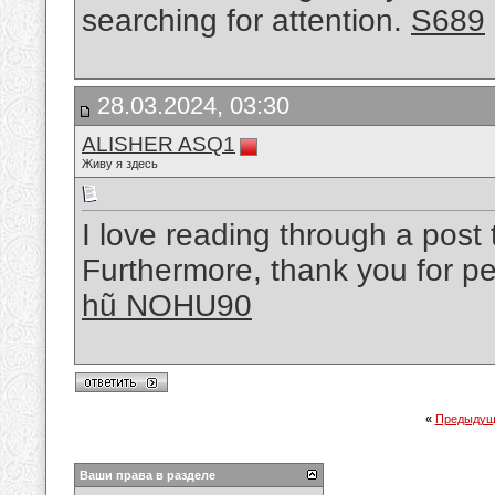
searching for attention.
S689
28.03.2024, 03:30
ALISHER ASQ1
Живу я здесь
I love reading through a post t
Furthermore, thank you for pe
hũ NOHU90
«
Предыдущ
Ваши права в разделе