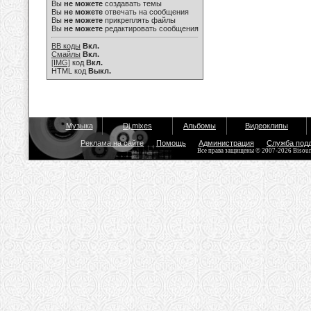
Вы
не можете
создавать темы
Вы
не можете
отвечать на сообщения
Вы
не можете
прикреплять файлы
Вы
не можете
редактировать сообщения
BB коды
Вкл.
Смайлы
Вкл.
[IMG]
код
Вкл.
HTML код
Выкл.
Музыка
Dj mixes
Альбомы
Видеоклипы
Реклама на сайте
Помощь
Администрация
Служба под
Все права защищены © 2007-2026 Bisou