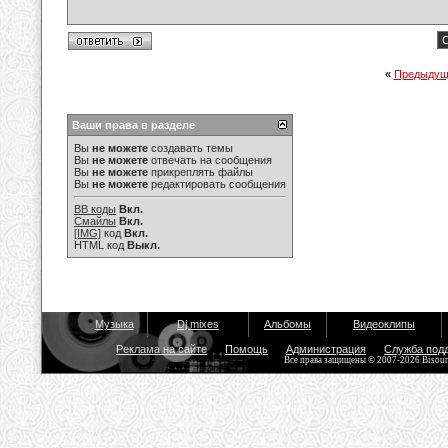
С
«
Предыдущ
Ваши права в разделе
Вы
не можете
создавать темы
Вы
не можете
отвечать на сообщения
Вы
не можете
прикреплять файлы
Вы
не можете
редактировать сообщения
BB коды
Вкл.
Смайлы
Вкл.
[IMG]
код
Вкл.
HTML код
Выкл.
Музыка
Dj mixes
Альбомы
Видеоклипы
Реклама на сайте
Помощь
Администрация
Служба под
Все права защищены © 2007-2026 Bisou