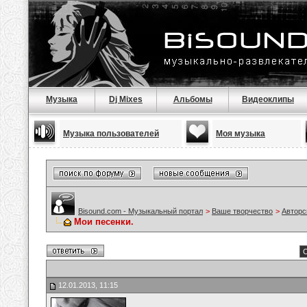
Музыка
Dj Mixes
Альбомы
Видеоклипы
Музыка пользователей
Моя музыка
Bisound.com - Музыкальный портал
>
Ваше творчество
>
Авторс
Мои песенки.
С
12.01.2013, 11:15