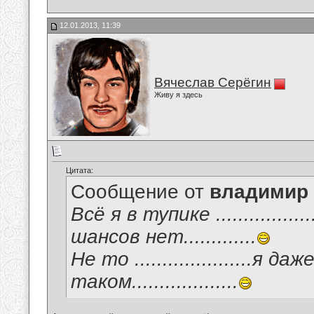
12.01.2013, 11:39
Вячеслав Серёгин
Живу я здесь
Цитата:
Сообщение от
владимир
Всё я в тупике .............
шансов нет.............
Не то .....................я
таком...................