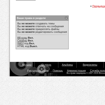
«
Предыдущ
Ваши права в разделе
Вы
не можете
создавать темы
Вы
не можете
отвечать на сообщения
Вы
не можете
прикреплять файлы
Вы
не можете
редактировать сообщения
BB коды
Вкл.
Смайлы
Вкл.
[IMG]
код
Вкл.
HTML код
Выкл.
Музыка
Dj mixes
Альбомы
Видеоклипы
Реклама на сайте
Помощь
Администрация
Служба под
Все права защищены © 2007-2026 Bisou