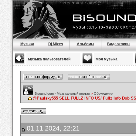
Музыка
Dj Mixes
Альбомы
Видеоклипы
Музыка пользователей
Моя музыка
Bisound.com - Музыкальный портал
>
Обсуждения
@Paulsky555 SELL FULLZ INFO US/ Fullz Info Dob
01.11.2024, 22:21