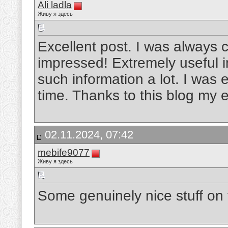
Ali ladla
Живу я здесь
Excellent post. I was always c
impressed! Extremely useful inf
such information a lot. I was e
time. Thanks to this blog my 
02.11.2024, 07:42
mebife9077
Живу я здесь
Some genuinely nice stuff on t