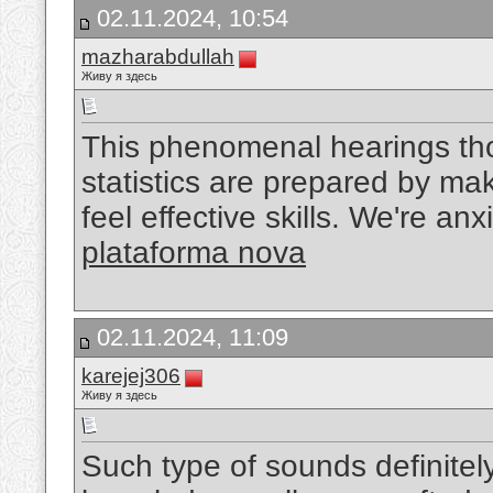
02.11.2024, 10:54
mazharabdullah
Живу я здесь
This phenomenal hearings tho
statistics are prepared by m
feel effective skills. We're an
plataforma nova
02.11.2024, 11:09
karejej306
Живу я здесь
Such type of sounds definitel