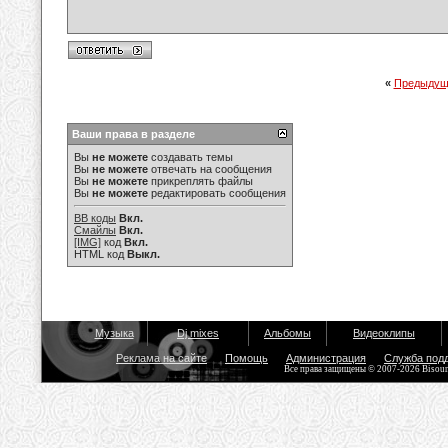
«
Предыдущ
Ваши права в разделе
Вы
не можете
создавать темы
Вы
не можете
отвечать на сообщения
Вы
не можете
прикреплять файлы
Вы
не можете
редактировать сообщения
BB коды
Вкл.
Смайлы
Вкл.
[IMG]
код
Вкл.
HTML код
Выкл.
Музыка
Dj mixes
Альбомы
Видеоклипы
Реклама на сайте
Помощь
Администрация
Служба под
Все права защищены © 2007-2026 Bisou