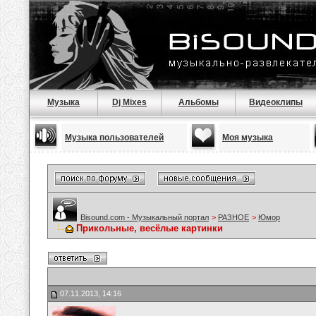
Музыка
Dj Mixes
Альбомы
Видеоклипы
Музыка пользователей
Моя музыка
Bisound.com - Музыкальный портал
>
РАЗНОЕ
>
Юмор
Прикольные, весёлые картинки
07.11.2013, 14:16