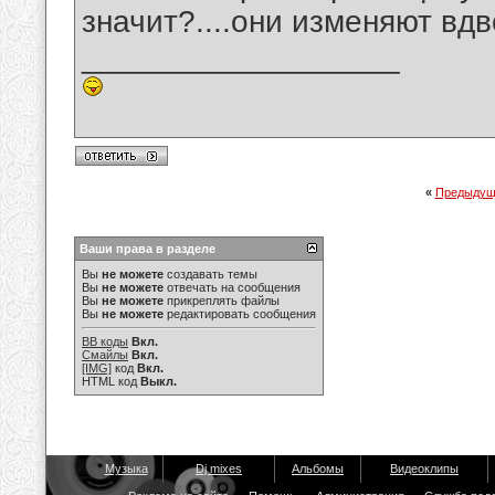
значит?....они изменяют вдв
__________________
«
Предыдущ
Ваши права в разделе
Вы
не можете
создавать темы
Вы
не можете
отвечать на сообщения
Вы
не можете
прикреплять файлы
Вы
не можете
редактировать сообщения
BB коды
Вкл.
Смайлы
Вкл.
[IMG]
код
Вкл.
HTML код
Выкл.
Музыка
Dj mixes
Альбомы
Видеоклипы