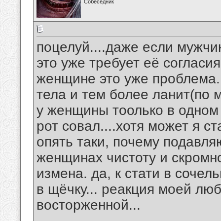
Собеседник
поцелуй....даже если мужчи
это уже требует её согласи
женщине это уже проблема..
тела и тем более ланит(по
у женщины тоолько в одном 
рот совал....хотя может я с
опять таки, почему подавл
женщинах чистоту и скромно
измена. да, к стати в соче
в щёчку... реакция моей лю
восторженной...