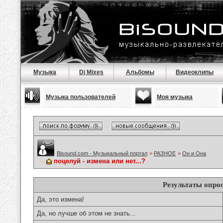
Музыка
Dj Mixes
Альбомы
Видеоклипы
Музыка пользователей
Моя музыка
Bisound.com - Музыкальный портал
>
РАЗНОЕ
>
Он и Она
поцелуй - измена или нет...?
Результаты опро
Да, это измена!
Да, но лучше об этом не знать...