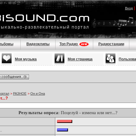
Вход
льбомы
Видеоклипы
Топ Радио
Радиостанции
Моя музыка
Моя страница
Пользов
портал
>
РАЗНОЕ
>
Он и Она
...?
Результаты опроса
: Поцелуй - измена или нет...?
..