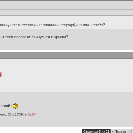
роспорила желание,а он попросил поцелуй,то что тогда?
 и тебя попросят скинуться с крыши?
егкий !
nov, 21.01.2010 в
08:54
.
Страница 5 из 21
«
Первая
<