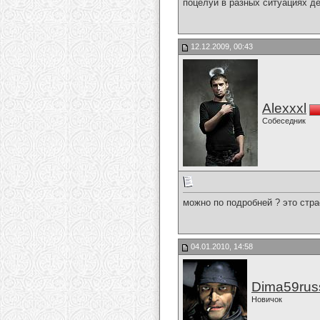
поцелуй в разных ситуациях д
12.12.2009, 00:43
Alexxxl
Собеседник
можно по подробней ? это стра
04.01.2010, 14:58
Dima59rus
Новичок