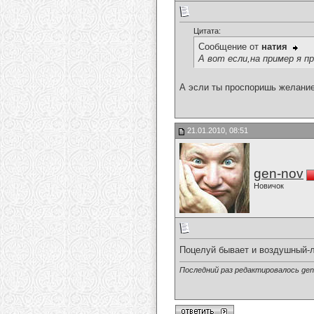
Цитата:
Сообщение от
натия
А вот если,на пример я п
А эсли ты проспоришь желание
21.01.2010, 08:51
gen-nov
Новичок
Поцелуй бывает и воздушный-л
Последний раз редактировалось gen-