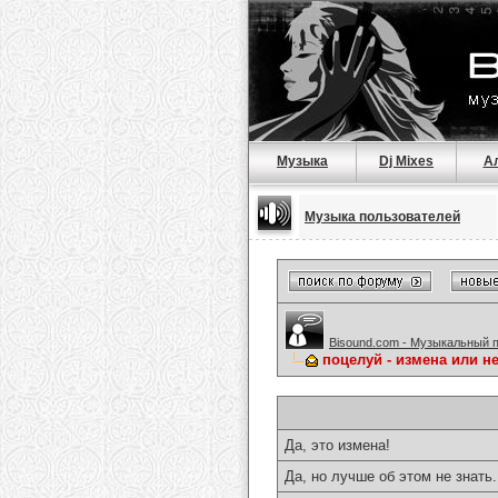
Музыка
Dj Mixes
А
Музыка пользователей
Bisound.com - Музыкальный 
поцелуй - измена или нет
Да, это измена!
Да, но лучше об этом не знать.