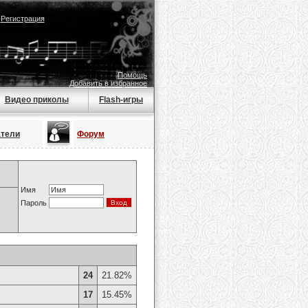
|
Регистрация
Помощь
Добавить в избранное
Видео приколы
Flash-игры
атели
Форум
Имя
Пароль
24
21.82%
17
15.45%