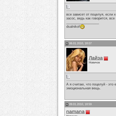
все зависет от поцелуя, если х
засос, ведь как говорится, все
__________________
dsalnikof
06.01.2010, 18:07
Лайза
Новичок
А я считаю, что поцелуй - это
эмоциональная вещь.
09.01.2010, 18:59
namana