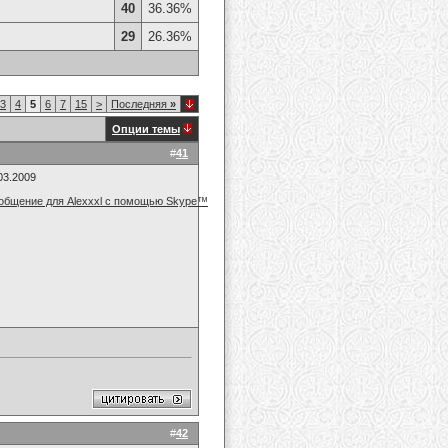
40
36.36%
29
26.36%
3
4
5
6
7
15
>
Последняя
»
Опции темы
#
41
03.2009
#
42