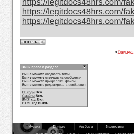
https://legitdocs48hrs.com/fa
https://legitdocs48hrs.com/fa
https://legitdocs48hrs.com/fa
«
Предыдущ
Ваши права в разделе
Вы
не можете
создавать темы
Вы
не можете
отвечать на сообщения
Вы
не можете
прикреплять файлы
Вы
не можете
редактировать сообщения
BB коды
Вкл.
Смайлы
Вкл.
[IMG]
код
Вкл.
HTML код
Выкл.
Музыка
Dj mixes
Альбомы
Видеоклипы