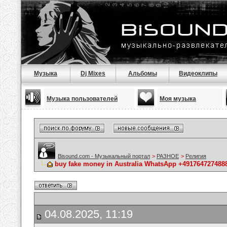
Музыка
Dj Mixes
Альбомы
Видеоклипы
Музыка пользователей
Моя музыка
Bisound.com - Музыкальный портал
>
РАЗНОЕ
>
Религия
buy fake money in Australia WhatsApp +491764727488
04.08.2025, 11:19