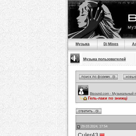
Музыка
Dj Mixes
А
Музыка пользователей
Bisound.com - Музыкальный 
Гель-лаки по знижці
29.03.2024, 17:54
Culer43