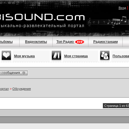
Вход
льбомы
Видеоклипы
Топ Радио
Радиостанции
Моя музыка
Моя страница
Пользов
портал
>
Обсуждения
Страница 1 из 6