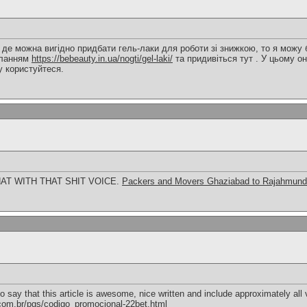
 де можна вигідно придбати гель-лаки для роботи зі знижкою, то я можу
иланням
https://bebeauty.in.ua/nogti/gel-laki/
та придивіться тут . У цьому о
у користуйтеся.
AT WITH THAT SHIT VOICE.
Packers and Movers Ghaziabad to Rajahmund
say that this article is awesome, nice written and include approximately all vi
i.com.br/pgs/codigo_promocional-22bet.html