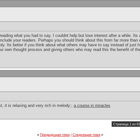
reading what you had to say, I couldnt help but lose interest after a while. Its
o include your readers. Perhaps you should think about this from far more tha
ly. Its better if you think about what others may have to say instead of just h
our own thought process and giving others who may read this the benefit of th
, it is relaxing and very rich in melody;;
a course in miracles
Страница 1 из 6
«
Предыдущая тема
|
Следующая тема
»