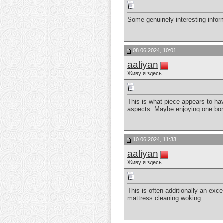
Some genuinely interesting inform
08.06.2024, 10:01
aaliyan
Живу я здесь
This is what piece appears to hav
aspects. Maybe enjoying one bona
10.06.2024, 11:33
aaliyan
Живу я здесь
This is often additionally an exce
mattress cleaning woking