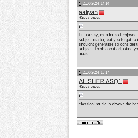
11.06.2024, 14:10
aaliyan
Живу я здесь
I must say, as a lot as I enjoyed 
subject matter, but you forgot t
shouldnt generalise so considerab
subject. Think about adjusting y
audio
11.06.2024, 16:17
ALISHER ASQ1
Живу я здесь
classical music is always the best