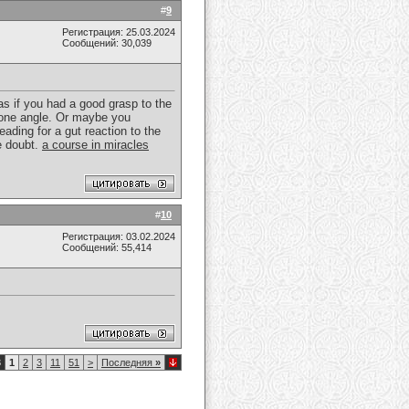
#
9
Регистрация: 25.03.2024
Сообщений: 30,039
 as if you had a good grasp to the
n one angle. Or maybe you
eading for a gut reaction to the
e doubt.
a course in miracles
#
10
Регистрация: 03.02.2024
Сообщений: 55,414
3
1
2
3
11
51
>
Последняя
»