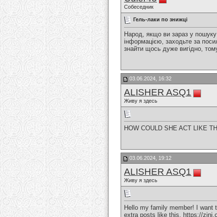
Собеседник
Гель-лаки по знижці
Народ, якщо ви зараз у пошуку
інформацією, заходьте за пос
знайти щось дуже вигідно, том
03.06.2024, 16:32
ALISHER ASQ1
Живу я здесь
HOW COULD SHE ACT LIKE TH
03.06.2024, 19:12
ALISHER ASQ1
Живу я здесь
Hello my family member! I want to 
extra posts like this.
https://zin