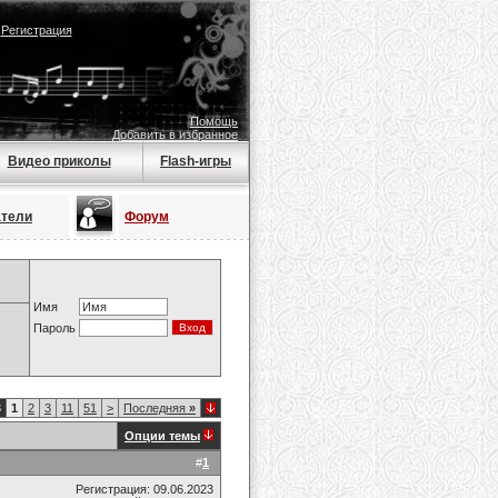
|
Регистрация
Помощь
Добавить в избранное
Видео приколы
Flash-игры
атели
Форум
Имя
Пароль
3
1
2
3
11
51
>
Последняя
»
Опции темы
#
1
Регистрация: 09.06.2023