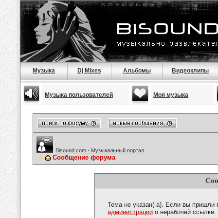
Музыка
Dj Mixes
Альбомы
Видеоклипы
Музыка пользователей
Моя музыка
Bisound.com - Музыкальный портал
Сообщение форума
Соо
Тема не указан(-а). Если вы пришли
администрации
о нерабочей ссылке.