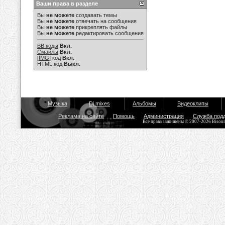
Ваши права в разделе
Вы
не можете
создавать темы
Вы
не можете
отвечать на сообщения
Вы
не можете
прикреплять файлы
Вы
не можете
редактировать сообщения
BB коды
Вкл.
Смайлы
Вкл.
[IMG]
код
Вкл.
HTML код
Выкл.
Музыка
Dj mixes
Альбомы
Видеоклипы
Реклама на сайте
Помощь
Администрация
Служба под
Все права защищены © 2007-2026 Bisou