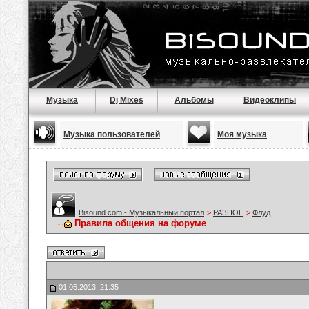
Музыка
Dj Mixes
Альбомы
Видеоклипы
Музыка пользователей
Моя музыка
Bisound.com - Музыкальный портал
>
РАЗНОЕ
>
Флуд
Правила общения на форуме
01.05.2013, 21:35