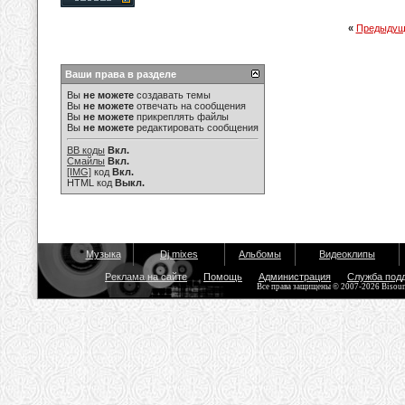
«
Предыдущ
Ваши права в разделе
Вы
не можете
создавать темы
Вы
не можете
отвечать на сообщения
Вы
не можете
прикреплять файлы
Вы
не можете
редактировать сообщения
BB коды
Вкл.
Смайлы
Вкл.
[IMG]
код
Вкл.
HTML код
Выкл.
Музыка
Dj mixes
Альбомы
Видеоклипы
Реклама на сайте
Помощь
Администрация
Служба под
Все права защищены © 2007-2026 Bisou