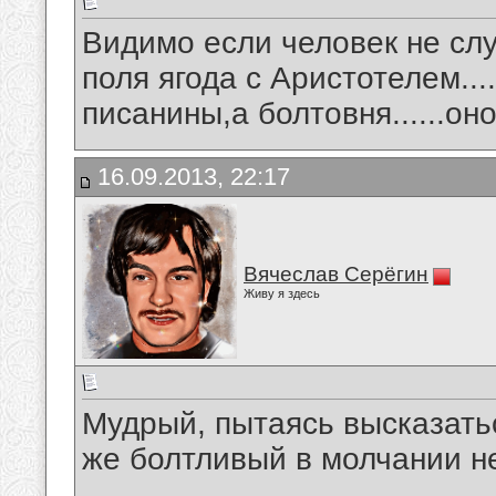
Видимо если человек не слу
поля ягода с Аристотелем.....
писанины,а болтовня......он
16.09.2013, 22:17
Вячеслав Серёгин
Живу я здесь
Мудрый, пытаясь высказать
же болтливый в молчании н
__________________