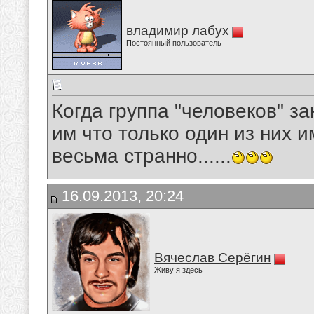
владимир лабух
Постоянный пользователь
Когда группа "человеков" з
им что только один из них им
весьма странно......
16.09.2013, 20:24
Вячеслав Серёгин
Живу я здесь