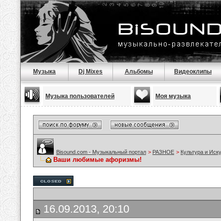
Музыка
Dj Mixes
Альбомы
Видеоклипы
Музыка пользователей
Моя музыка
Bisound.com - Музыкальный портал
>
РАЗНОЕ
>
Культура и Иск
Ваши любимые афоризмы!
16.09.2013, 20:10