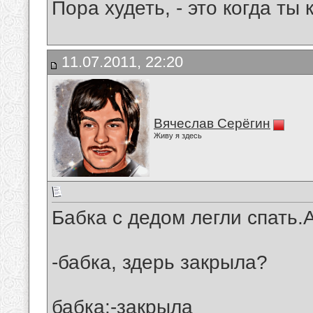
Пора худеть, - это когда ты 
11.07.2011, 22:20
Вячеслав Серёгин
Живу я здесь
Бабка с дедом легли спать.
-бабка, здерь закрыла?
бабка:-закрыла