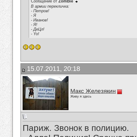
Сообщение от
ZomBie
В армии перекличка:
- Петров!
- Я
- Иванов!
- Я!
- ДеЦл!
- Yo!
15.07.2011, 20:18
Макс Железякин
Живу я здесь
Париж. Звонок в полицию.