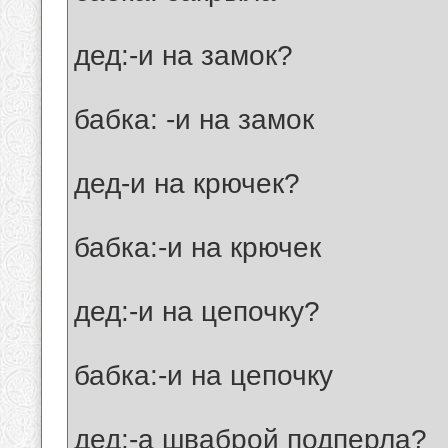
дед:-и на замок?
бабка: -и на замок
дед-и на крючек?
бабка:-и на крючек
дед:-и на цепочку?
бабка:-и на цепочку
дед:-а шваброй подперла?