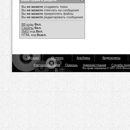
Ваши права в разделе
Вы
не можете
создавать темы
Вы
не можете
отвечать на сообщения
Вы
не можете
прикреплять файлы
Вы
не можете
редактировать сообщения
BB коды
Вкл.
Смайлы
Вкл.
[IMG]
код
Вкл.
HTML код
Выкл.
Музыка
Dj mixes
Альбомы
Видеоклипы
Реклама на сайте
Помощь
Администрация
Служба под
Все права защищены © 2007-2026 Bisou