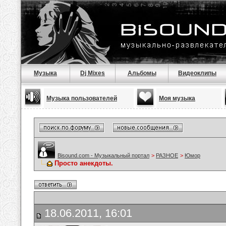
Музыка
Dj Mixes
Альбомы
Видеоклипы
Музыка пользователей
Моя музыка
Bisound.com - Музыкальный портал
>
РАЗНОЕ
>
Юмор
Просто анекдоты.
18.06.2011, 16:01