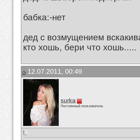
бабка:-нет
дед с возмущением вскакивае
кто хошь, бери что хошь.....
12.07.2011, 00:49
surka
Постоянный пользователь