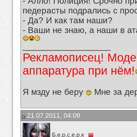
- Алло! Полиция! Срочно пр
педерасты подрались с про
- Да? И как там наши?
- Ваши не знаю, а наши в а
__________________
Рекламописец! Модер
аппаратура при нём!
Я мзду не беру
Мне за де
21.07.2011, 04:09
Б.е.р.с.е.р.к_