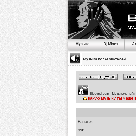
Музыка
Dj Mixes
А
Музыка пользователей
Bisound.com - Музыкальный 
какую музыку ты чаще 
Ранеток
рок