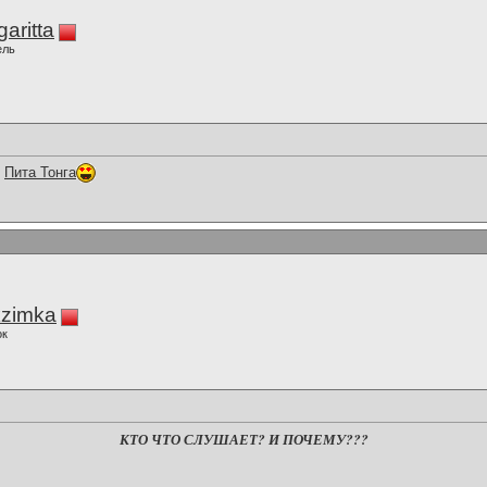
aritta
ель
к
Пита Тонга
zimka
ок
КТО ЧТО СЛУШАЕТ? И ПОЧЕМУ???