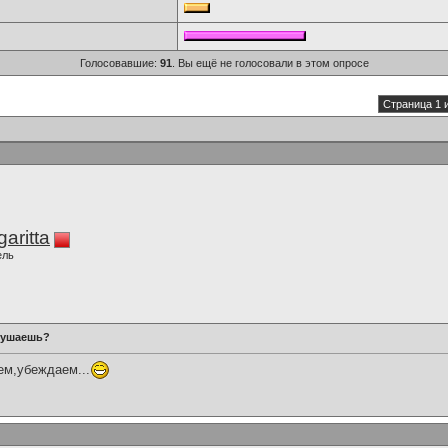
Голосовавшие:
91
. Вы ещё не голосовали в этом опросе
Страница 1 
aritta
ель
слушаешь?
ем,убеждаем...