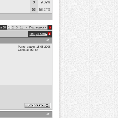
9
9.89%
53
58.24%
из 38
1
2
3
11
>
Последняя
»
Опции темы
#
1
Регистрация: 15.05.2008
Сообщений: 88
#
2