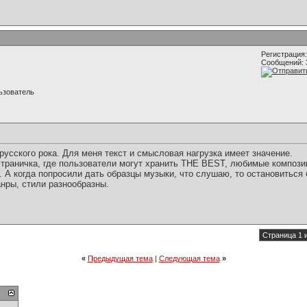
Регистрация:
Сообщений: 
ьзователь
усского рока. Для меня текст и смысловая нагрузка имеет значение.
страничка, где пользователи могут хранить THE BEST, любимые компози
. А когда попросили дать образцы музыки, что слушаю, то остановиться
анры, стили разнообразны.
Страница 1 
«
Предыдущая тема
|
Следующая тема
»