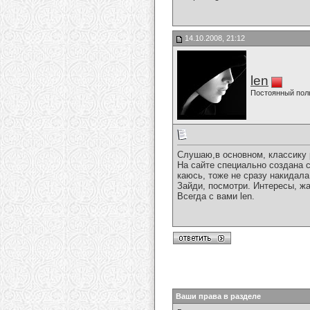
14.10.2008, 21:12
len
Постоянный пол
Слушаю,в основном, классику р
На сайте специально создана 
каюсь, тоже не сразу накидала
Зайди, посмотри. Интересы, ж
Всегда с вами len.
Ваши права в разделе