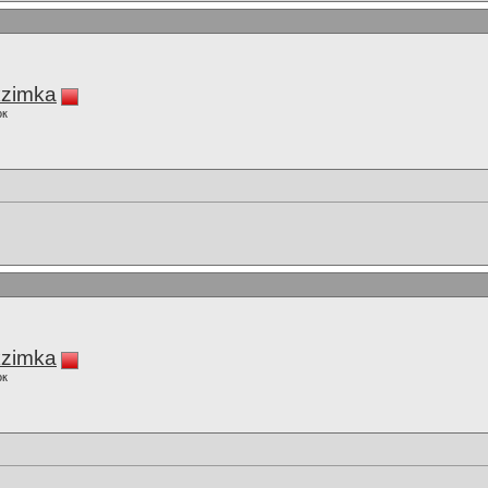
zimka
ок
zimka
ок