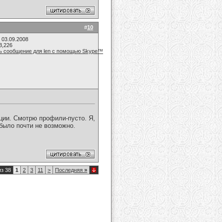
#
10
 03.09.2008
3,226
ции. Смотрю профили-пусто. Я,
 было почти не возможно.
из 38
1
2
3
11
>
Последняя
»