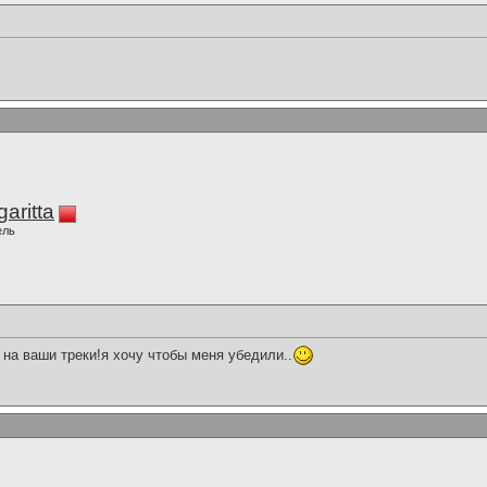
aritta
ель
на ваши треки!я хочу чтобы меня убедили..