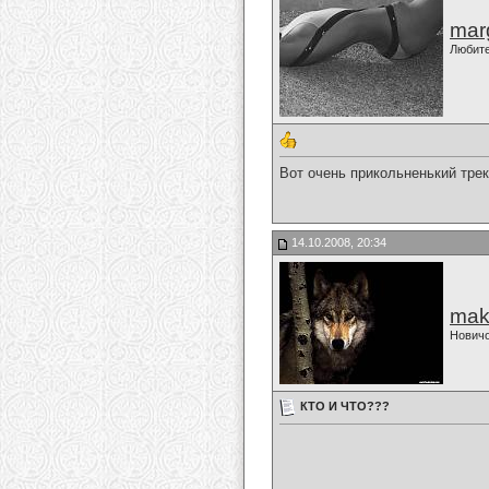
marg
Любит
Вот очень прикольненький тре
14.10.2008, 20:34
mak
Нович
КТО И ЧТО???