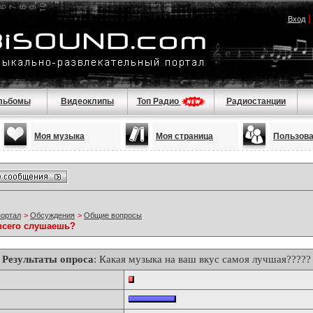
Вход
льбомы
Видеоклипы
Топ Радио
Радиостанции
Моя музыка
Моя страница
Пользов
портал
>
Обсуждения
>
Общие вопросы
всего слушаешь?
Результаты опроса
: Какая музыка на ваш вкус самоя лучшая?????