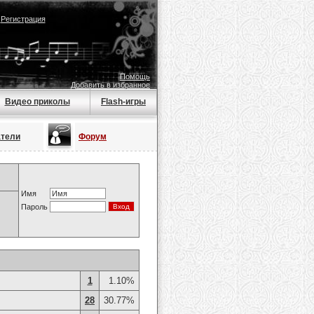
|
Регистрация
Помощь
Добавить в избранное
Видео приколы
Flash-игры
атели
Форум
Имя
Пароль
1
1.10%
28
30.77%