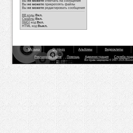
Вы
не можете
отвечать на сообщения
Вы
не можете
прикреплять файлы
Вы
не можете
редактировать сообщения
BB коды
Вкл.
Смайлы
Вкл.
[IMG]
код
Вкл.
HTML код
Выкл.
Музыка
Dj mixes
Альбомы
Видеоклипы
Реклама на сайте
Помощь
Администрация
Служба под
Все права защищены © 2007-2026 Bisou