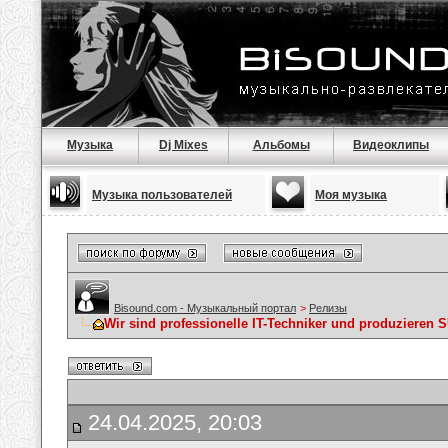
Музыка
Dj Mixes
Альбомы
Видеоклипы
Музыка пользователей
Моя музыка
Bisound.com - Музыкальный портал
>
Релизы
​Wir sind professionelle IT-Techniker und produz
24.04.2025, 20:03