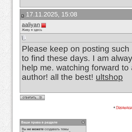
17.11.2025, 15:08
aaliyan
Живу я здесь
Please keep on posting such qu
to find these days. I am alway
help me. watching forward to 
author! all the best!
ultshop
«
Предыдущ
Ваши права в разделе
Вы
не можете
создавать темы