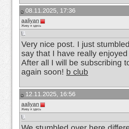
08.11.2025, 17:36
aaliyan
Живу я здесь
Very nice post. I just stumbl
say that I have really enjoyed
After all I will be subscribing
again soon!
b club
12.11.2025, 16:56
aaliyan
Живу я здесь
We stumbled over here differe