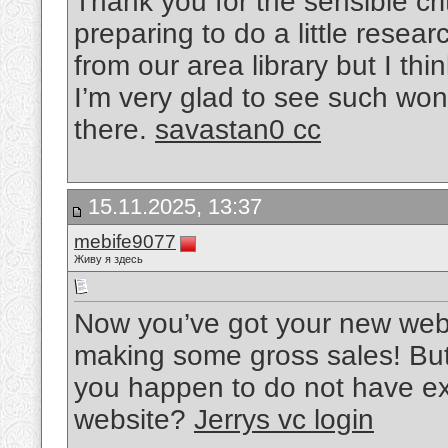
Thank you for the sensible cr
preparing to do a little resea
from our area library but I thi
I’m very glad to see such wond
there.
savastan0 cc
15.11.2025, 13:37
mebife9077
Живу я здесь
Now you’ve got your new webs
making some gross sales! But
you happen to do not have exc
website?
Jerrys vc login