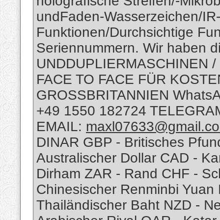
holografische Streifen/-Mikro
undFaden-Wasserzeichen/IR-E
Funktionen/Durchsichtige Fun
Seriennummern. Wir haben
UNDDUPLIERMASCHINEN / -
FACE TO FACE FÜR KOSTE
GROSSBRITANNIEN WhatsAp
+49 1550 182724 TELEGRA
EMAIL:
maxl07633@gmail.c
DINAR GBP - Britisches Pfun
Australischer Dollar CAD - K
Dirham ZAR - Rand CHF - Sc
Chinesischer Renminbi Yuan 
Thailändischer Baht NZD - Ne