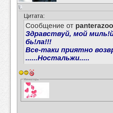
Цитата:
Сообщение от
panterazo
Здравствуй, мой миль!й 
бь!ла!!!
Все-таки приятно возв
......Ностальжи.....
Миниатюры