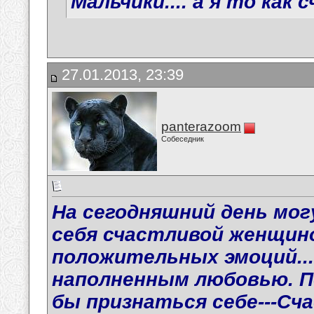
Мальчики.... а я то как 
27.01.2013, 23:39
panterazoom
Собеседник
На сегодняшний день мо
себя счастливой женщиной
положительных эмоций...а
наполненным любовью. П
бы признаться себе---Сч