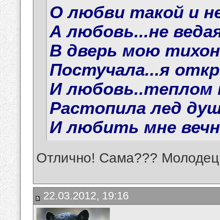
О любви такой и не
А любовь...не ведая
В дверь мою тихон
Постучала...я откр
И любовь..теплом м
Растопила лед души
И любить мне вечно
Отлично! Сама??? Молодец!
22.03.2012, 19:16