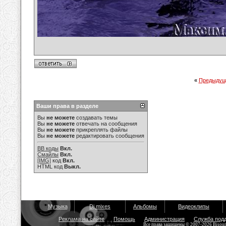
«
Предыдущ
Ваши права в разделе
Вы
не можете
создавать темы
Вы
не можете
отвечать на сообщения
Вы
не можете
прикреплять файлы
Вы
не можете
редактировать сообщения
BB коды
Вкл.
Смайлы
Вкл.
[IMG]
код
Вкл.
HTML код
Выкл.
Музыка
Dj mixes
Альбомы
Видеоклипы
Реклама на сайте
Помощь
Администрация
Служба под
Все права защищены © 2007-2026 Bisou