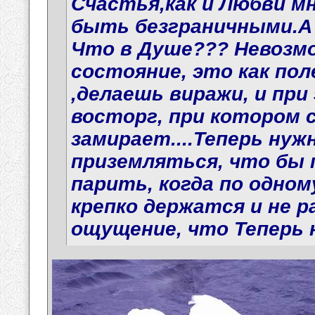
Счастья,как и Любви мн
быть безграничными.А
Что в Душе??? Невозм
состояние, это как пол
,делаешь виражи, и пр
восторг, при котором 
замирает....Теперь нуж
приземляться, что бы
парить, когда по одному
крепко держатся и не 
ощущение, что Теперь н