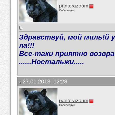
panterazoom
Собеседник
Здравствуй, мой миль!й уг
ла!!!
Все-таки приятно возвра
......Ностальжи.....
27.01.2013, 12:28
panterazoom
Собеседник