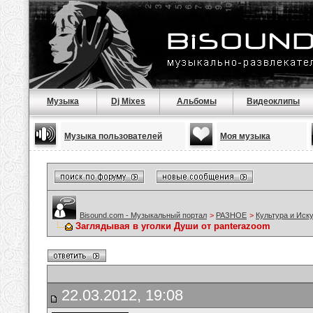
Музыка
Dj Mixes
Альбомы
Видеоклипы
Музыка пользователей
Моя музыка
Bisound.com - Музыкальный портал
>
РАЗНОЕ
>
Культура и Иск
Заглядывая в уголки Души от panterazoom
22.03.2012, 19:08