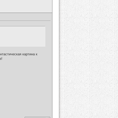
нтастическая картина к
в!