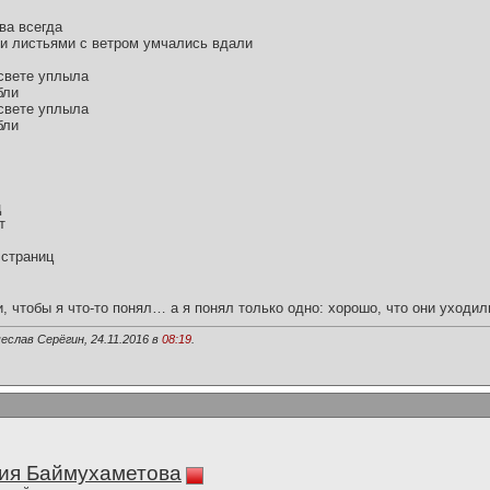
ва всегда
и листьями с ветром умчались вдали
ссвете уплыла
бли
ссвете уплыла
бли
ц
т
 страниц
и, чтобы я что-то понял… а я понял только одно: хорошо, что они уходил
еслав Серёгин, 24.11.2016 в
08:19
.
ия Баймухаметова