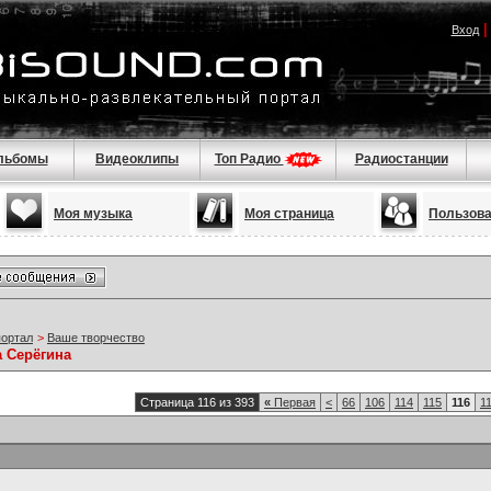
Вход
льбомы
Видеоклипы
Топ Радио
Радиостанции
Моя музыка
Моя страница
Пользов
портал
>
Ваше творчество
а Серёгина
Страница 116 из 393
«
Первая
<
66
106
114
115
116
1