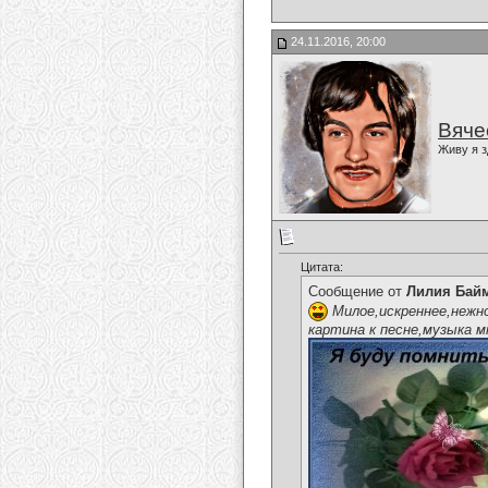
24.11.2016, 20:00
Вяче
Живу я з
Цитата:
Сообщение от
Лилия Бай
Милое,искреннее,нежно
картина к песне,музыка м