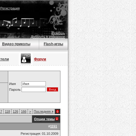
|
Регистрация
Помощь
Добавить в избранное
Видео приколы
Flash-игры
атели
Форум
Имя
Пароль
17
118
126
166
>
Последняя
»
Опции темы
#
1151
Регистрация: 01.10.2009