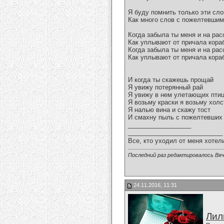
Я буду помнить только эти сло
Как много слов с пожелтевшим
Когда забыла ты меня и на ра
Как уплывают от причала кора
Когда забыла ты меня и на ра
Как уплывают от причала кора
И когда ты скажешь прощай
Я увижу потерянный рай
Я увижу в нем улетающих пти
Я возьму краски я возьму холс
Я налью вина и скажу тост
И смахну пыль с пожелтевших
__________________
___________________________
Все, кто уходил от меня хотел
Последний раз редактировалось Вяч
24.11.2016, 11:31
Лил