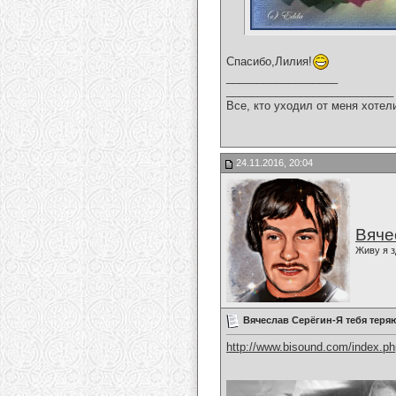
Спасибо,Лилия!
__________________
___________________________
Все, кто уходил от меня хотел
24.11.2016, 20:04
Вяче
Живу я з
Вячеслав Серёгин-Я тебя теря
http://www.bisound.com/index.p