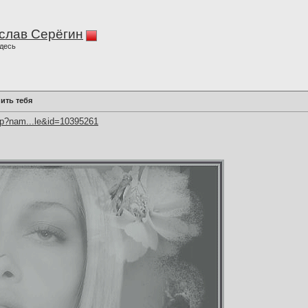
слав Серёгин
десь
ить тебя
hp?nam...le&id=10395261