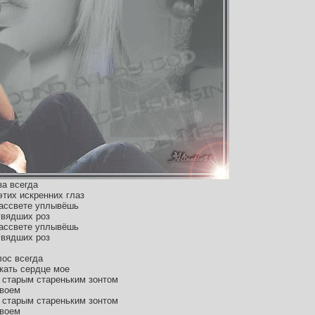
за всегда
этих искренних глаз
рассвете уплывёшь
увядших роз
рассвете уплывёшь
увядших роз
лос всегда
кать сердце мое
 старым стареньким зонтом
двоем
 старым стареньким зонтом
двоем