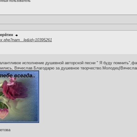
нный пользователь
ерёгин
ex.php?nam...le&id=10395261
алантливое исполнение душевной авторской песни " Я буду помнить",фа
вились, Вячеслав.Благодарю за душевное творчество.Молодец!Вячесла
етова