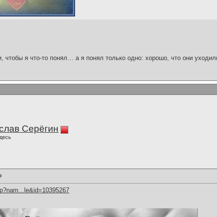
и, чтобы я что-то понял… а я понял только одно: хорошо, что они уходил
слав Серёгин
десь
ю
hp?nam...le&id=10395267