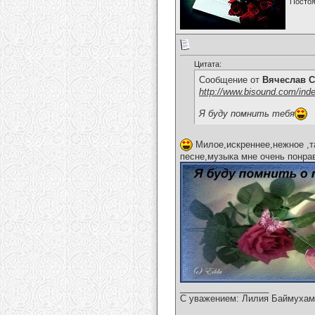
Постоя
Цитата:
Сообщение от
Вячеслав С
http://www.bisound.com/ind
Я буду помнить тебя
Милое,искреннее,нежное ,т
песне,музыка мне очень понра
__________________
С уважением: Лилия Баймухам