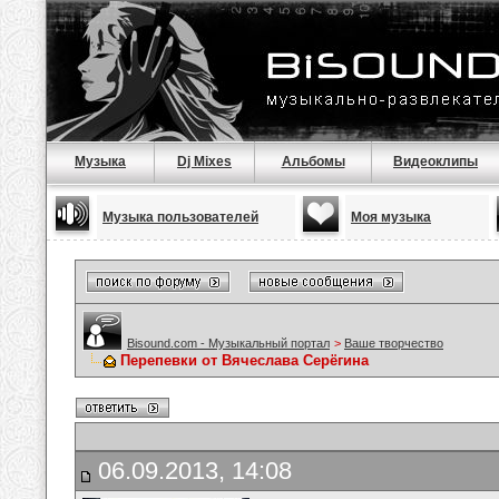
Музыка
Dj Mixes
Альбомы
Видеоклипы
Музыка пользователей
Моя музыка
Bisound.com - Музыкальный портал
>
Ваше творчество
Перепевки от Вячеслава Серёгина
06.09.2013, 14:08