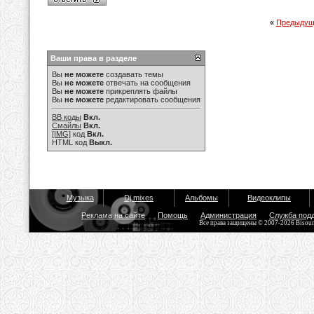
«
Предыдущ
Ваши права в разделе
Вы
не можете
создавать темы
Вы
не можете
отвечать на сообщения
Вы
не можете
прикреплять файлы
Вы
не можете
редактировать сообщения
BB коды
Вкл.
Смайлы
Вкл.
[IMG]
код
Вкл.
HTML код
Выкл.
Музыка
Dj mixes
Альбомы
Видеоклипы
Реклама на сайте
Помощь
Администрация
Служба под
Все права защищены © 2007-2026 Bisou