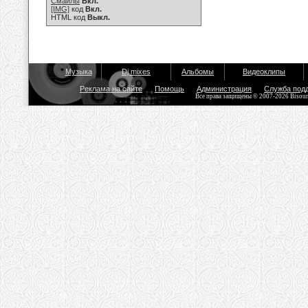
Смайлы
Вкл.
[IMG]
код
Вкл.
HTML код
Выкл.
Музыка
Dj mixes
Альбомы
Видеоклипы
Реклама на сайте
Помощь
Администрация
Служба под
Все права защищены © 2007-2026 Bisou