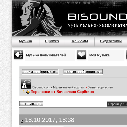
Музыка
Dj Mixes
Альбомы
Видеоклипы
Музыка пользователей
Моя музыка
Bisound.com - Музыкальный портал
>
Ваше творчество
Перепевки от Вячеслава Серёгина
Страница 18
18.10.2017, 18:38