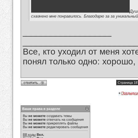
Душ
схвачено мне понравилось. Благодарю за за уникальны
__________________
_______________________
Все, кто уходил от меня хот
понял только одно: хорошо,
Страница 18
«
Предыдущ
Ваши права в разделе
Вы
не можете
создавать темы
Вы
не можете
отвечать на сообщения
Вы
не можете
прикреплять файлы
Вы
не можете
редактировать сообщения
BB коды
Вкл.