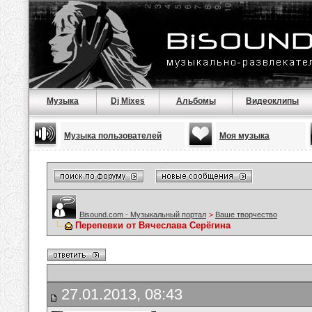
Музыка
Dj Mixes
Альбомы
Видеоклипы
Музыка пользователей
Моя музыка
Bisound.com - Музыкальный портал
>
Ваше творчество
Перепевки от Вячеслава Серёгина
27.01.2013, 08:43