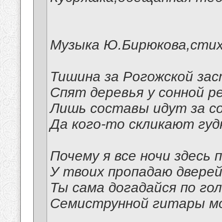
Музыка Ю.Бирюкова,сти
Тишина за Рогожской за
Спят деревья у сонной ре
Лишь составы идут за с
Да кого-то скликают гуд
Почему я все ночи здесь
У твоих пропадаю двере
Ты сама догадайся по го
Семиструнной гитары м