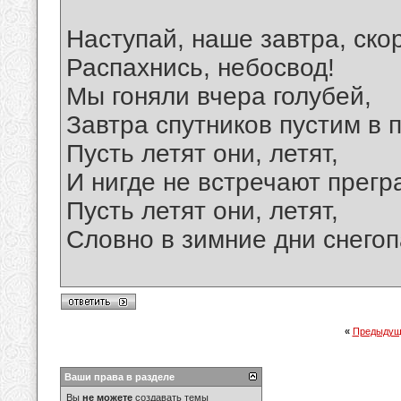
Наступай, наше завтра, ско
Распахнись, небосвод!
Мы гоняли вчера голубей,
Завтра спутников пустим в п
Пусть летят они, летят,
И нигде не встречают прегр
Пусть летят они, летят,
Словно в зимние дни снегоп
«
Предыдущ
Ваши права в разделе
Вы
не можете
создавать темы