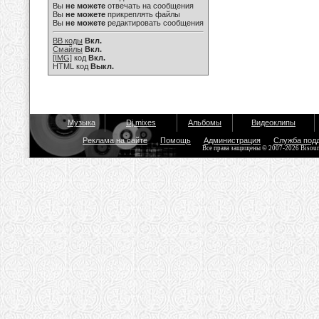
Вы
не можете
отвечать на сообщения
Вы
не можете
прикреплять файлы
Вы
не можете
редактировать сообщения
BB коды
Вкл.
Смайлы
Вкл.
[IMG]
код
Вкл.
HTML код
Выкл.
Музыка
Dj mixes
Альбомы
Видеоклипы
Реклама на сайте
Помощь
Администрация
Служба под
Все права защищены © 2007-2026 Bisou