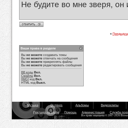
Не будите во мне зверя, он 
«
Предыдущ
Ваши права в разделе
Вы
не можете
создавать темы
Вы
не можете
отвечать на сообщения
Вы
не можете
прикреплять файлы
Вы
не можете
редактировать сообщения
BB коды
Вкл.
Смайлы
Вкл.
[IMG]
код
Вкл.
HTML код
Выкл.
Музыка
Dj mixes
Альбомы
Видеоклипы
Реклама на сайте
Помощь
Администрация
Служба под
Все права защищены © 2007-2026 Bisou