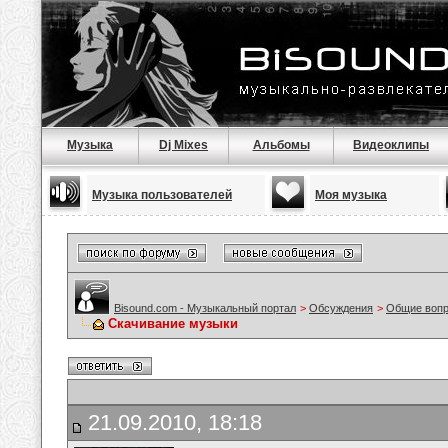
Музыка
Dj Mixes
Альбомы
Видеоклипы
Музыка пользователей
Моя музыка
Bisound.com - Музыкальный портал
>
Обсуждения
>
Общие воп
Скачивание музыки
21.09.2010, 18:18