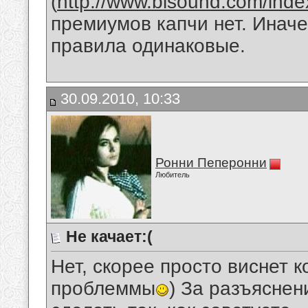
(
http://www.bisound.com/ind
премиумов капчи нет. Иначе
правила одинаковые.
30.09.2010, 10:33
Ронни Пеперонни
Любитель
Не качает:(
Нет, скорее просто виснет к
проблеммы
) За разъясне