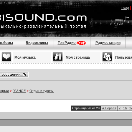
Вход
льбомы
Видеоклипы
Топ Радио
Радиостанции
Моя музыка
Моя страница
Пользов
портал
>
РАЗНОЕ
>
Отдых и туризм
Страница 26 из 29
«
Первая
<
16
2