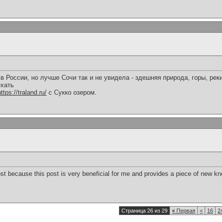
в России, но лучше Сочи так и не увидела - здешняя природа, горы, реки
хать
https://traland.ru/
с Сукко озером.
st because this post is very beneficial for me and provides a piece of new 
Страница 26 из 29
«
Первая
<
16
2