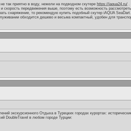
не так приятно в воду, нежели на подводном скутере
https://iaqua24.ru/
.
 и скорость передвижения выше, поэтому есть возможность рассмотрет
ать снаряжение, то рекомендую купить подобный скутер iAQUA SeaDart.
бслуживании обходится дешево и весьма компактный, удобен для транспо
ений экскурсионного Отдыха в Турецких городах курортах: исторически
ий DoubleTravel в любом городе Турции: