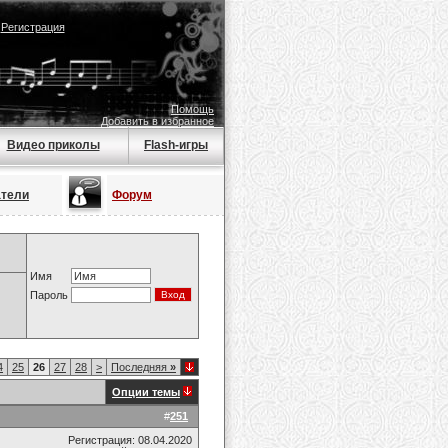
|
Регистрация
Помощь
Добавить в избранное
Видео приколы
Flash-игры
атели
Форум
Имя
Пароль
4
25
26
27
28
>
Последняя
»
Опции темы
#
251
Регистрация: 08.04.2020