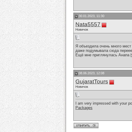
30.01.2023, 11:30
Nata5557
Новичок
Я объездила очень много мест 
даже подумывала сюда переее
Ещё мне приглянулась Анапа
08.06.2023, 12:08
GujaratTours
Новичок
I am very impressed with your po
Packages