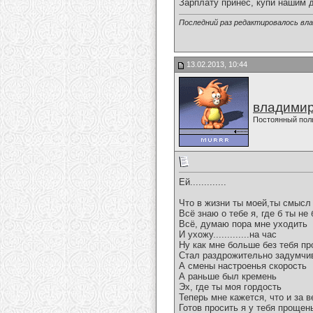
Зарплату принёс, купи нашим 
Последний раз редактировалось вла
13.02.2013, 10:44
владимир
Постоянный пол
Ей.............
Что в жизни ты моей,ты смысл
Всё знаю о тебе я, где б ты не
Всё, думаю пора мне уходить
И ухожу.............на час
Ну как мне больше без тебя пр
Стал раздрожительно задумчи
А смены настроенья скорость
А раньше был кремень
Эх, где ты моя гордость
Теперь мне кажется, что и за 
Готов просить я у тебя прощен