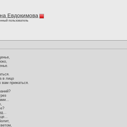
на Евдокимова
нный пользователь
щенье,
око,
енье.
аться.
а в лицо
к вам прижаться.
:
заний?
трез
ми...
к,
че?
д...
це...
болит,
светом,