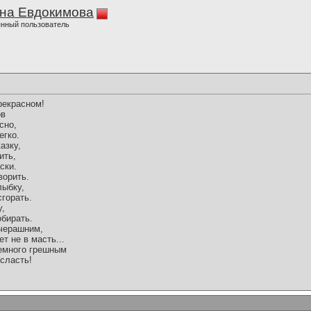
на Евдокимова
нный пользователь
рекрасном!
ов
сно,
егко.
азку,
ить,
ски.
ворить.
лыбку,
сгорать.
у,
обирать.
вчерашним,
ет не в масть...
немного грешным
сласть!