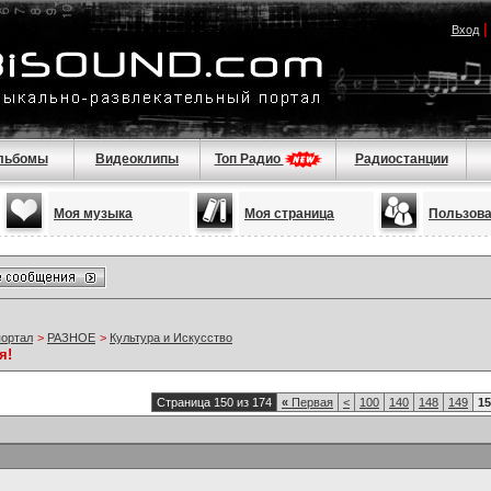
Вход
льбомы
Видеоклипы
Топ Радио
Радиостанции
Моя музыка
Моя страница
Пользов
портал
>
РАЗНОЕ
>
Культура и Искусство
я!
Страница 150 из 174
«
Первая
<
100
140
148
149
15