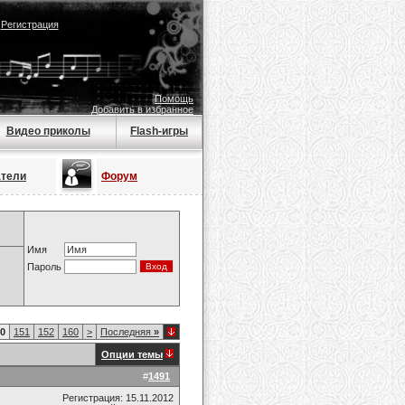
|
Регистрация
Помощь
Добавить в избранное
Видео приколы
Flash-игры
атели
Форум
Имя
Пароль
0
151
152
160
>
Последняя
»
Опции темы
#
1491
Регистрация: 15.11.2012