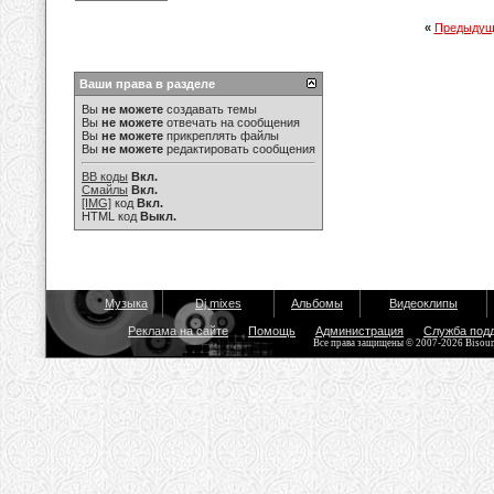
«
Предыдущ
Ваши права в разделе
Вы
не можете
создавать темы
Вы
не можете
отвечать на сообщения
Вы
не можете
прикреплять файлы
Вы
не можете
редактировать сообщения
BB коды
Вкл.
Смайлы
Вкл.
[IMG]
код
Вкл.
HTML код
Выкл.
Музыка
Dj mixes
Альбомы
Видеоклипы
Реклама на сайте
Помощь
Администрация
Служба под
Все права защищены © 2007-2026 Bisou