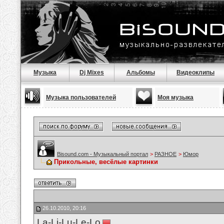
Музыка
Dj Mixes
Альбомы
Видеоклипы
Музыка пользователей
Моя музыка
Bisound.com - Музыкальный портал
>
РАЗНОЕ
>
Юмор
Прикольные, весёлые картинки
26.10.2010, 20:16
La-Li-Lu-Le-Lo