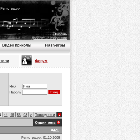
|
Регистрация
Помощь
Добавить в избранное
Видео приколы
Flash-игры
атели
Форум
Имя
Пароль
3
44
45
53
93
>
Последняя
»
Опции темы
#
421
Регистрация: 01.10.2009