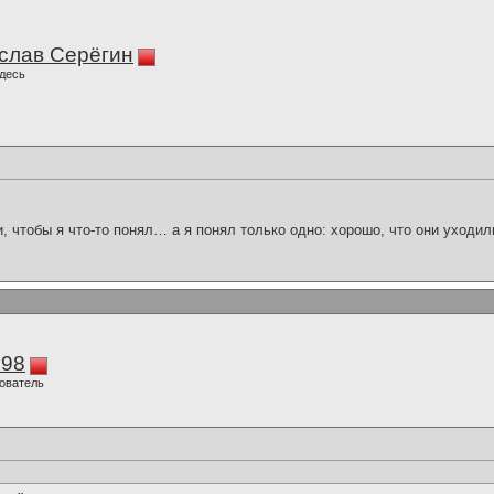
слав Серёгин
десь
и, чтобы я что-то понял… а я понял только одно: хорошо, что они уходил
298
ователь