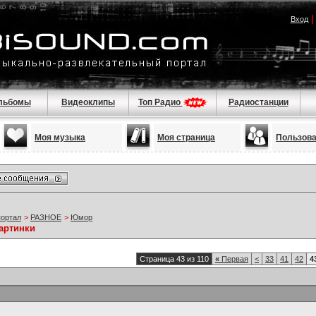
Вход
льбомы
Видеоклипы
Топ Радио
Радиостанции
Моя музыка
Моя страница
Пользов
портал
>
РАЗНОЕ
>
Юмор
артинки
Страница 43 из 110
«
Первая
<
33
41
42
4