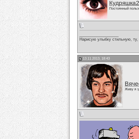
Кудряшка
Постоянный польз
__________________
Нарисую улыбку стильную, ту, 
13.11.2013, 18:43
Вяче
Живу я з