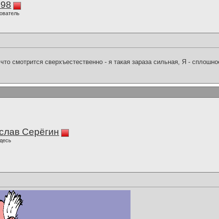
298
ователь
что смотрится сверхъестественно - я такая зараза сильная, Я - сплошн
слав Серёгин
десь