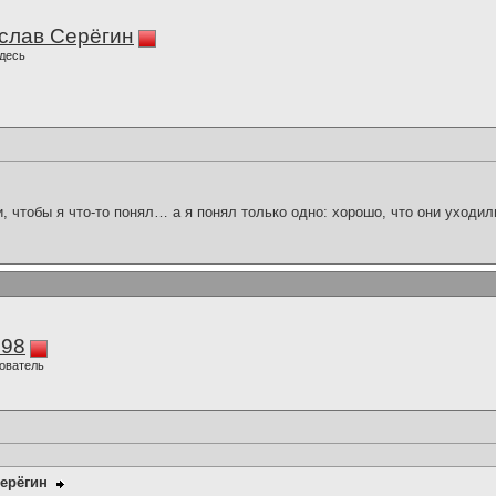
слав Серёгин
десь
и, чтобы я что-то понял… а я понял только одно: хорошо, что они уходил
298
ователь
ерёгин