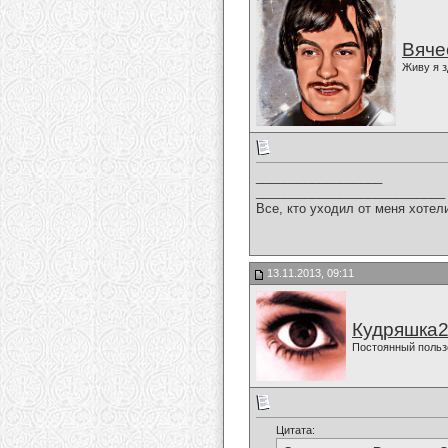
Вяче
Живу я з
__________________
___________________________
Все, кто уходил от меня хотел
13.11.2013, 09:11
Кудряшка
Постоянный польз
Цитата: