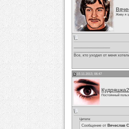
Вяче
Живу я з
__________________
___________________________
Все, кто уходил от меня хотел
15.11.2013, 06:47
Кудряшка
Постоянный польз
Цитата:
Сообщение от
Вячеслав С