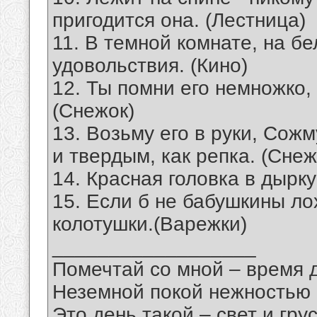
пригодится она. (Лестница)
11. В темной комнате, на б
удовольствия. (Кино)
12. Ты помни его немножко,
(Снежок)
13. Возьму его в руки, Сожм
и твердым, как репка. (Снеж
14. Красная головка в дырку
15. Если б не бабушкины л
колотушки.(Варежки)
__________________
Помечтай со мной – время 
Неземной покой нежностью
Это день такой – свет и грус