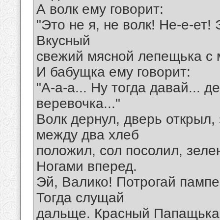
А волк ему говорит:
"Это не я, не волк! Не-е-ет!
Вкусный
свежий мясной лепещька с 
И бабущка ему говорит:
"А-а-а... Ну тогда давай... д
веревочка..."
Волк дернул, дверь открыл,
между два хлеб
положил, сол посолил, зеле
Ногами вперед.
Эй, Валико! Потрогай памп
Тогда слущай
дальще. Красный Папащька 