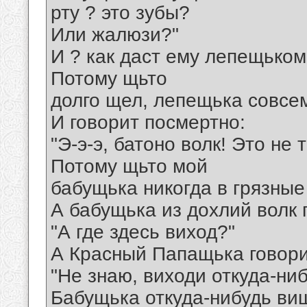
рту ? это зубы?
Или жалюзи?"
И ? как даст ему лепещьком 
Потому щьто
долго щел, лепещька совсе
И говорит посмертно:
"Э-э-э, батоно волк! Это не 
Потому щьто мой
бабущька никогда в грязные 
А бабущька из дохлий волк 
"А где здесь виход?"
А Красный Папащька говори
"Не знаю, виходи откуда-ниб
Бабущька откуда-нибудь вищ