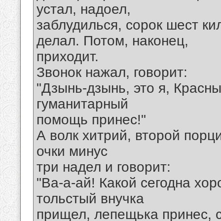
устал, надоел,
заблудилься, сорок шест к
делал. Потом, наконец,
приходит.
Звонок нажал, говорит:
"Дзынь-дзынь, это я, Красн
гуманитарный
помощь принес!"
А волк хитрий, второй порци
очки минус
три надел и говорит:
"Ва-а-ай! Какой сегодна х
тольстый внучка
прищел, лепещька принес, с