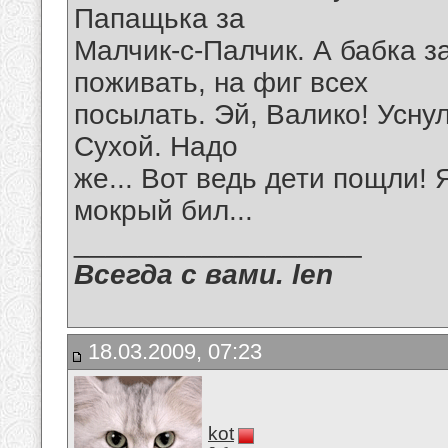
Папащька за
Малчик-с-Палчик. А бабка за
поживать, на фиг всех
посылать. Эй, Валико! Уснул
Сухой. Надо
же... Вот ведь дети пощли! 
мокрый бил...
__________________
Всегда с вами. len
18.03.2009, 07:23
kot