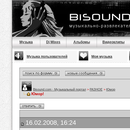
Музыка
Dj Mixes
Альбомы
Видеоклипы
Музыка пользователей
Моя музыка
Bisound.com - Музыкальный портал
>
РАЗНОЕ
>
Юмор
Юмор!
16.02.2008, 16:24