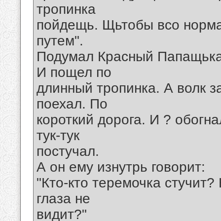
тропинка
пойдещь. Щьтобы всо норма
путем".
Подумал Красный Папащька 
И пощел по
длинный тропинка. А волк 
поехал. По
короткий дорога. И ? обогн
тук-тук
постучал.
А он ему изнутрь говорит:
"Кто-кто теремочка стучит? 
глаза не
видит?"