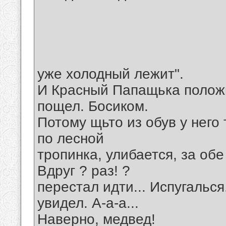
уже холодный лежит".
И Красный Папащька положи
пощел. Босиком.
Потому щьто из обув у него
по лесной
тропинка, улибается, за обе
Вдруг ? раз! ?
перестал идти... Испугальс
увидел. А-а-а...
Наверно, медвед!