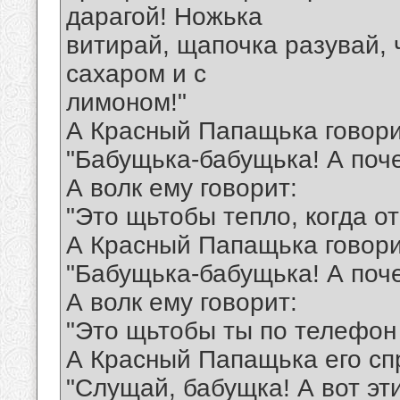
дарагой! Ножька
витирай, щапочка разувай, ч
сахаром и с
лимоном!"
А Красный Папащька говори
"Бабущька-бабущька! А поче
А волк ему говорит:
"Это щьтобы тепло, когда о
А Красный Папащька говори
"Бабущька-бабущька! А поч
А волк ему говорит:
"Это щьтобы ты по телефон 
А Красный Папащька его сп
"Слущай, бабущка! А вот эт