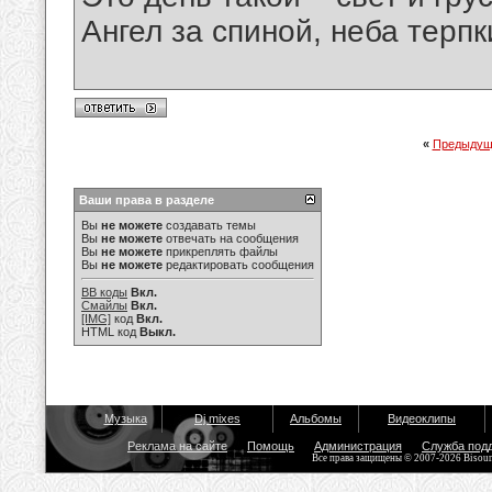
Ангел за спиной, неба терпки
«
Предыдущ
Ваши права в разделе
Вы
не можете
создавать темы
Вы
не можете
отвечать на сообщения
Вы
не можете
прикреплять файлы
Вы
не можете
редактировать сообщения
BB коды
Вкл.
Смайлы
Вкл.
[IMG]
код
Вкл.
HTML код
Выкл.
Музыка
Dj mixes
Альбомы
Видеоклипы
Реклама на сайте
Помощь
Администрация
Служба под
Все права защищены © 2007-2026 Bisou