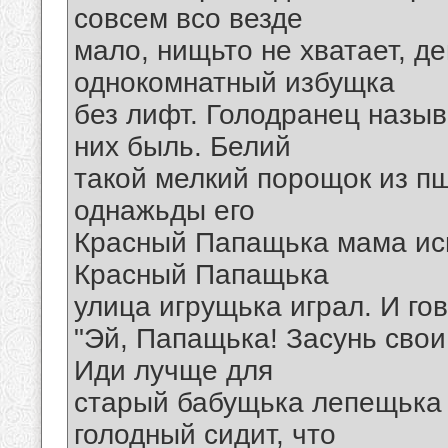
совсем всо везде
мало, нищьто не хватает, де
однокомнатный избущка
без лифт. Голодранец назыв
них быль. Белий
такой мелкий порощок из пщ
однажьды его
Красный Папащька мама исп
Красный Папащька
улица игрущька играл. И го
"Эй, Папащька! Засунь свои
Иди лучще для
старый бабущька лепещька о
голодный сидит, что