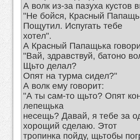
А волк из-за пазуха кустов 
"Не бойся, Красный Папащьк
Пощутил. Испугать тебе
хотел".
А Красный Папащька говори
"Вай, здравствуй, батоно во
Щьто делал?
Опят на турма сидел?"
А волк ему говорит:
"А ты сам-то щьто? Опят ко
лепещька
несещь? Давай, я тебе за о
хорощий сделаю. Этот
тропинка пойду, щьтобы пог