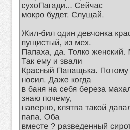
сухоПагади... Сейчас
мокро будет. Слущай.
Жил-бил один девчонка кра
пущистый, из мех.
Папаха, да. Толко женский.
Так ему и звали
Красный Папащька. Потому 
носил. Даже когда
в баня на себя береза махал
знаю почему,
наверно, клятва такой дава
папа. Оба
вместе ? разведенный сиро