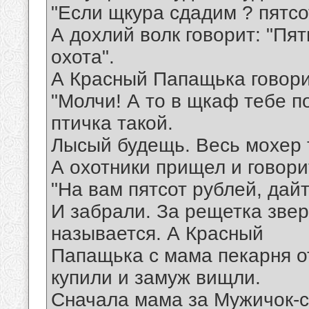
"Если щкура сдадим ? пятсо
А дохлий волк говорит: "Пят
охота".
А Красный Папащька говори
"Молчи! А то в щкаф тебе п
птичка такой.
Лысый будещь. Весь мохер т
А охотники прищел и говори
"На вам пятсот рублей, дайт
И забрали. За рещетка звер
называется. А Красный
Папащька с мама пекарня о
купили и замуж вищли.
Сначала мама за Мужичок-с