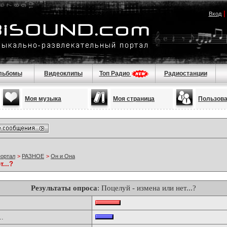
Вход
льбомы
Видеоклипы
Топ Радио
Радиостанции
Моя музыка
Моя страница
Пользов
портал
>
РАЗНОЕ
>
Он и Она
...?
Результаты опроса
: Поцелуй - измена или нет...?
..