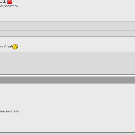
01
ользователь
я,Аня!
ользователь