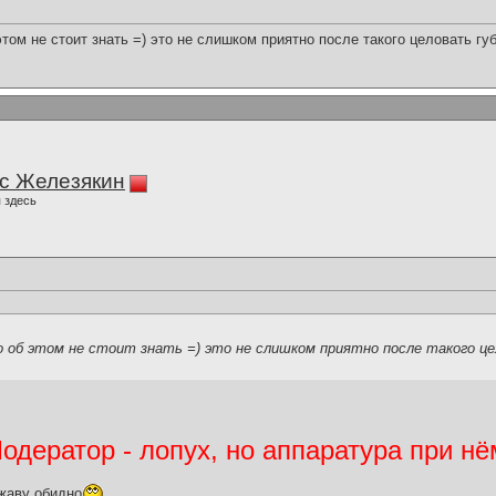
этом не стоит знать =) это не слишком приятно после такого целовать гу
с Железякин
 здесь
но об этом не стоит знать =) это не слишком приятно после такого ц
дератор - лопух, но аппаратура при нё
жаву обидно