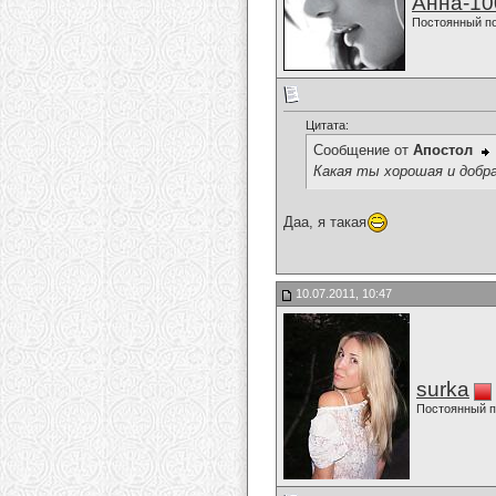
Анна-10
Постоянный п
Цитата:
Сообщение от
Апостол
Какая ты хорошая и добра
Даа, я такая
10.07.2011, 10:47
surka
Постоянный п