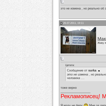
это не измена , но реально об 
26.07.2011, 19:11
Мак
Живу я
Цитата:
Сообщение от
surka
это не измена , но реаль
человека ....
тоже верно
__________________
Рекламописец! Мо
Я мзду не беру
Мне за дер