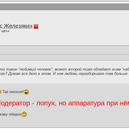
с Железякин
 здесь
это такое-"любимый человек", может второй тоже обладает всем "на
го? Думаю все дело в этом. И чем любовь неразборчивее тем больше 
Так низзззя!
дератор - лопух, но аппаратура при нё
жаву обидно