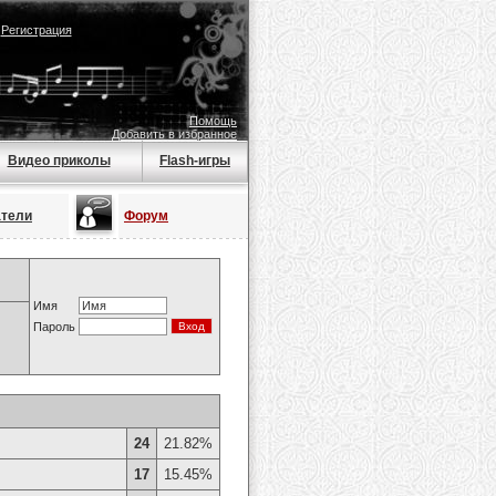
|
Регистрация
Помощь
Добавить в избранное
Видео приколы
Flash-игры
атели
Форум
Имя
Пароль
24
21.82%
17
15.45%