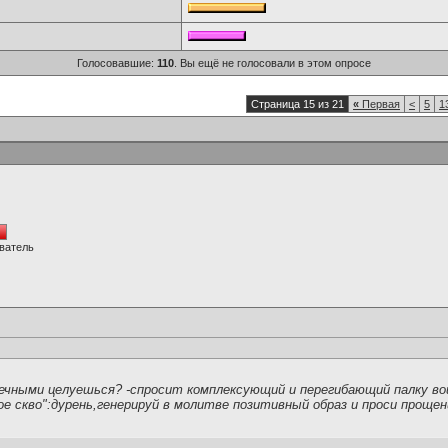
Голосовавшие:
110
. Вы ещё не голосовали в этом опросе
Страница 15 из 21
«
Первая
<
5
1
ватель
чными целуешься? -спросит комплексующий и перегибающий палку воин
ое скво":дурень,генерируй в молитве позитивный образ и проси проще