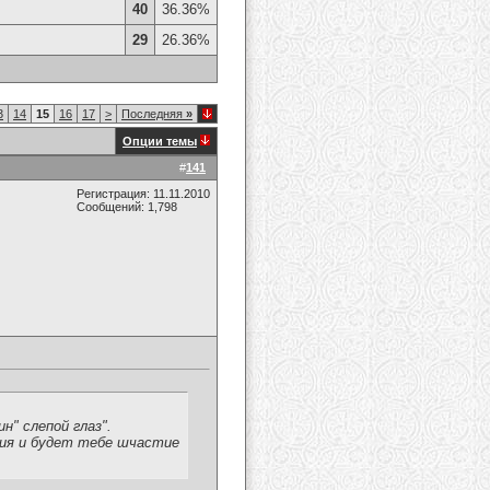
40
36.36%
29
26.36%
3
14
15
16
17
>
Последняя
»
Опции темы
#
141
Регистрация: 11.11.2010
Сообщений: 1,798
" слепой глаз".
ния и будет тебе шчастие