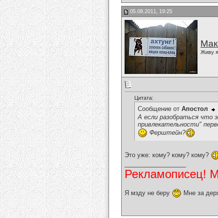
05.08.2011, 19:25
Мак
Живу я
Цитата:
Сообщение от
Апостол
А если разобраться что 
привлекательности" перво
Ферштейн?
Это уже: кому? кому? кому?
__________________
Рекламописец! Мо
Я мзду не беру
Мне за дер