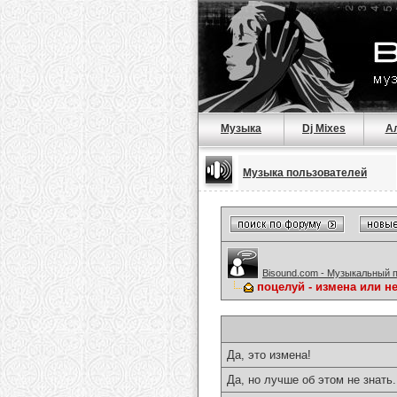
Музыка
Dj Mixes
А
Музыка пользователей
Bisound.com - Музыкальный 
поцелуй - измена или нет
Да, это измена!
Да, но лучше об этом не знать.