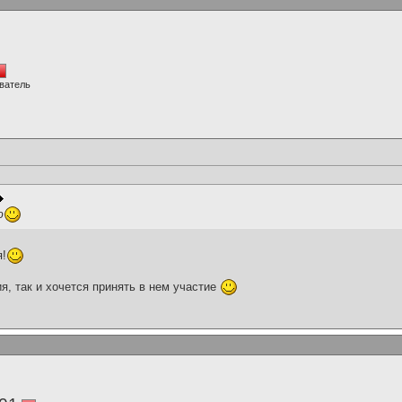
ватель
ю
я!
я, так и хочется принять в нем участие