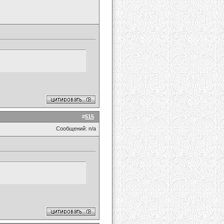
#
515
Сообщений: n/a