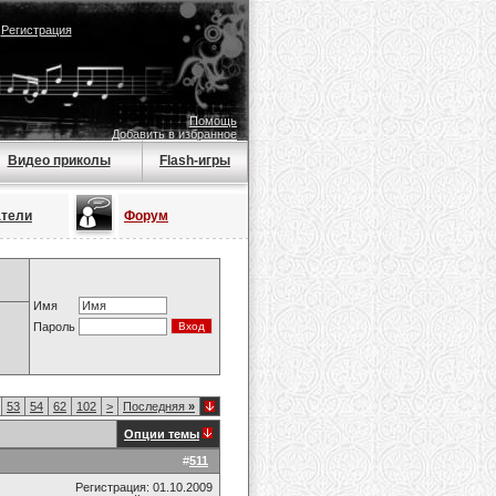
|
Регистрация
Помощь
Добавить в избранное
Видео приколы
Flash-игры
атели
Форум
Имя
Пароль
53
54
62
102
>
Последняя
»
Опции темы
#
511
Регистрация: 01.10.2009