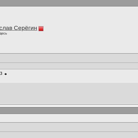
слав Серёгин
десь
93