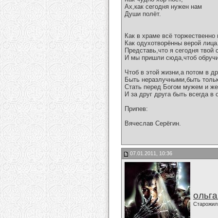
Ах,как сегодня нужен нам
Души полёт.
Как в храме всё торжественно 
Как одухотворённы верой лица
Представь,что я сегодня твой 
И мы пришли сюда,чтоб обручи
Чтоб в этой жизни,а потом в др
Быть неразлучными,быть тольк
Стать перед Богом мужем и же
И за друг друга быть всегда в 
Припев:
Вячеслав Серёгин.
07.01.2011, 10:36
ольг
Старожил