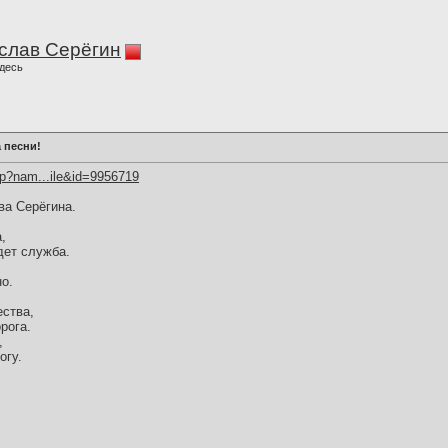
слав Серёгин
десь
 песни!
hp?nam...ile&id=9956719
ва Серёгина.
,
дет служба.
,
о.
ества,
рога.
,
огу.