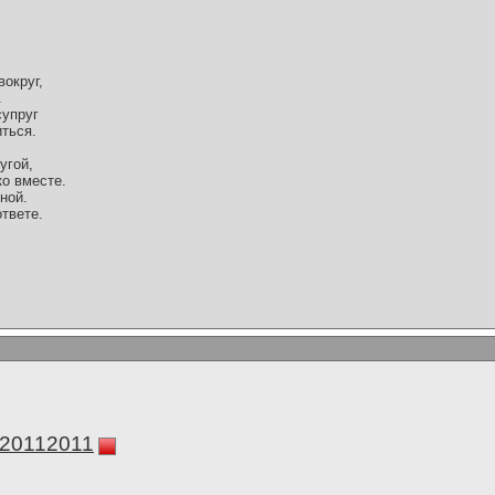
вокруг,
.
супруг
ться.
угой,
о вместе.
ной.
ответе.
а20112011