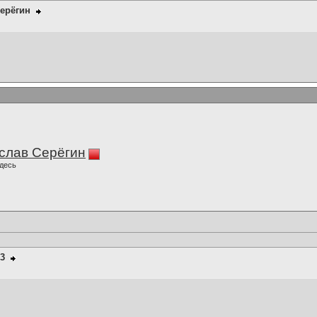
ерёгин
слав Серёгин
десь
93