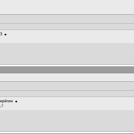
93
ерёгин
ь?.