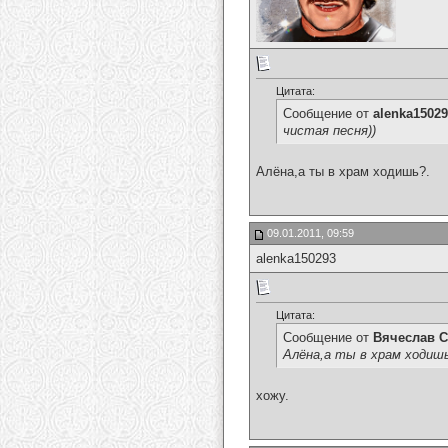
Цитата:
Сообщение от
alenka1502
чистая песня))
Алёна,а ты в храм ходишь?.
09.01.2011, 09:59
alenka150293
Цитата:
Сообщение от
Вячеслав С
Алёна,а ты в храм ходиш
хожу.