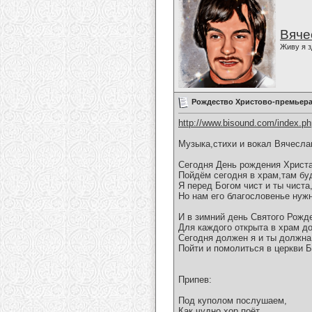
Вяче
Живу я з
Рождество Христово-премьера
http://www.bisound.com/index.p
Музыка,стихи и вокал Вячесла
Сегодня День рождения Христа
Пойдём сегодня в храм,там бу
Я перед Богом чист и ты чиста
Но нам его благословенье нужн
И в зимний день Святого Рожд
Для каждого открыта в храм до
Сегодня должен я и ты должна
Пойти и помолиться в церкви Б
Припев:
Под куполом послушаем,
Как чудно хор поёт,