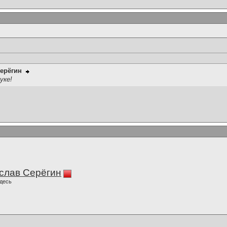
ерёгин
уке!
слав Серёгин
десь