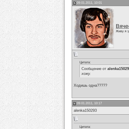
09.01.2011, 10:01
Вяче
Живу я з
Цитата:
Сообщение от
alenka1502
хожу.
Ходишь одна?????
09.01.2011, 10:17
alenka150293
Цитата: