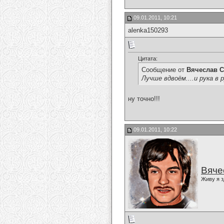
09.01.2011, 10:21
alenka150293
Цитата:
Сообщение от
Вячеслав С
Лучше вдвоём....и рука в р
ну точно!!!
09.01.2011, 10:22
Вяче
Живу я з