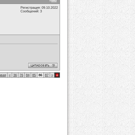
#
860
Регистрация: 09.10.2022
Сообщений: 3
вая
<
36
76
84
85
86
87
>