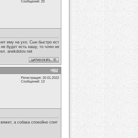
Сообщений: 20
чет ему на ухо. Сын быстро ест
не будет есть кашу, то член не
ел. anekdotov.net
#
852
Регистрация: 20.01.2022
Сообщений: 13
вяжет, а собака спокойно спит