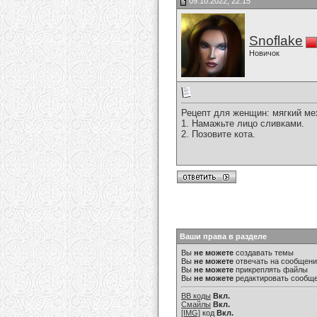
09.10.2022, 22:15
Snoflake
Новичок
Рецепт для женщин: мягкий ме
1. Намажьте лицо сливками.
2. Позовите кота.
Ваши права в разделе
Вы
не можете
создавать темы
Вы
не можете
отвечать на сообщен
Вы
не можете
прикреплять файлы
Вы
не можете
редактировать сообщ
BB коды
Вкл.
Смайлы
Вкл.
[IMG]
код
Вкл.