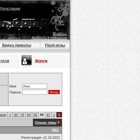
|
Регистрация
Помощь
Добавить в избранное
Видео приколы
Flash-игры
атели
Форум
Имя
Пароль
вая
<
36
76
84
85
86
87
>
Опции темы
#
851
Регистрация: 21.10.2021