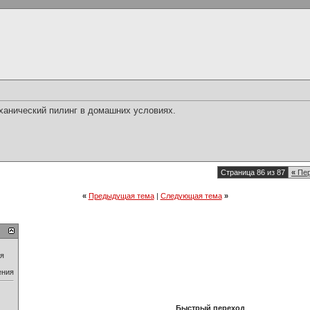
ханический пилинг в домашних условиях.
Страница 86 из 87
«
Пер
«
Предыдущая тема
|
Следующая тема
»
ия
ения
Быстрый переход