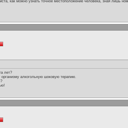
йста, как можно узнать точное местоположение человека, зная лишь н
та лет?
му организму алкогольную шоковую терапию.
е?
ью!