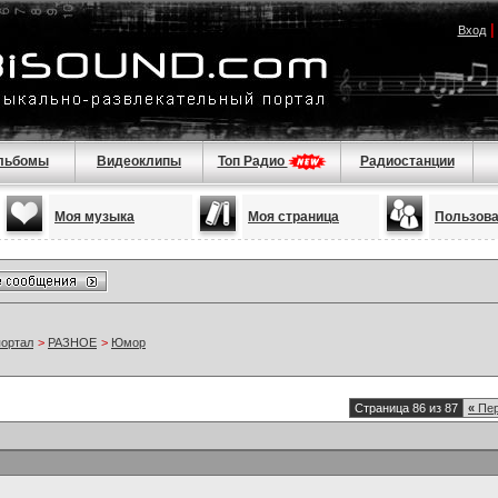
Вход
льбомы
Видеоклипы
Топ Радио
Радиостанции
Моя музыка
Моя страница
Пользов
портал
>
РАЗНОЕ
>
Юмор
Страница 86 из 87
«
Пер