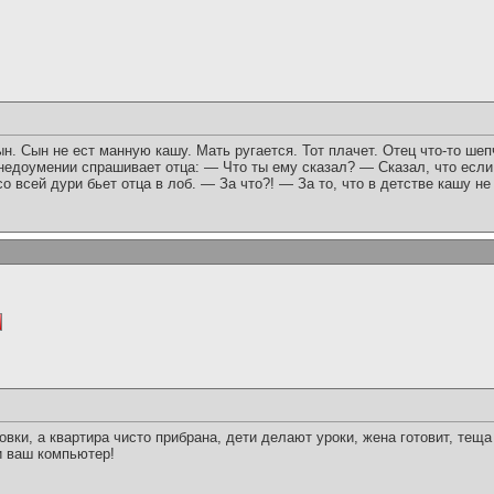
ын. Сын не ест манную кашу. Мать ругается. Тот плачет. Отец что-то шеп
 недоумении спрашивает отца: — Что ты ему сказал? — Сказал, что если 
о всей дури бьет отца в лоб. — За что?! — За то, что в детстве кашу не 
вки, а квартира чисто прибрана, дети делают уроки, жена готовит, теща 
и ваш компьютер!