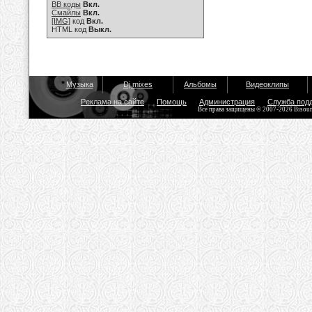
BB коды
Вкл.
Смайлы
Вкл.
[IMG]
код
Вкл.
HTML код
Выкл.
Музыка
Dj mixes
Альбомы
Видеоклипы
Реклама на сайте
Помощь
Администрация
Служба под
Все права защищены © 2007-2026 Bisou