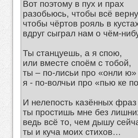
Вот поэтому в пух и прах
разобьюсь, чтобы всё верну
чтобы чёртов рояль в куста
вдруг сыграл нам о чём-ни
Ты станцуешь, а я спою,
или вместе споём с тобой,
ты – по-лисьи про «онли ю»
я - по-волчьи про «пью ке п
И нелепость казённых фраз
ты простишь мне без лишних
ведь всё то, чем дышу сейча
ты и куча моих стихов…