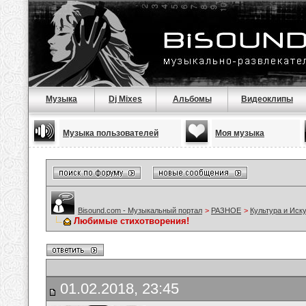
Музыка
Dj Mixes
Альбомы
Видеоклипы
Музыка пользователей
Моя музыка
Bisound.com - Музыкальный портал
>
РАЗНОЕ
>
Культура и Иск
Любимые стихотворения!
01.02.2018, 23:45